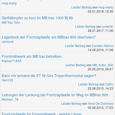
mog-marty
Letzter Beitrag
von
mog-marty
02.01.2018, 12:36
Stoßdämpfer zu kurz im MB trac 1000 Bj 86
MB Trac Tobi
Letzter Beitrag
von
uniwirth
28.01.2017, 11:06
Lagerbock der Frontzapfwelle am MBtrac 800 überholen?
raimund
Letzter Beitrag
von
Carsten Hahne
14.06.2016, 11:08
Frontmähwerk am MB trac betreiben
Kramer714AS
Letzter Beitrag
von
MB_turbo_900
20.05.2016, 06:47
Kann mir jemand die ET Nr fürs Tropenthermostat sagen?
Geri155
Letzter Beitrag
von
DaPo
22.08.2015, 14:23
Leitungen der Lenkung bei Frontzapfwelle im Weg im MBtrac 800
Michael_78
Letzter Beitrag
von
Arnd Ob-Dommes
02.06.2015, 17:03
Frontzapfwelle für Frontmähwerk - welche Länge