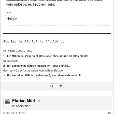
kein unlösbares Problem sein.
FG
Holger
406.120 '72, 440.161 '75, 440.167 '83
Die 3 MBtrac-Grundsätze:
1.) Ein MBtrac ist zwar nicht alles, aber ohne MBtrac ist alles nichts!
woraus folgt:
2.) Ein Leben ohne MBtrac ist möglich - aber sinnlos...
doch zum Glück für die vielen Nicht MBtrac Besitzer:
3.) Nur wer einen MBtrac besitzt, weiß, was allen anderen fehlt...
Florian Mörtl
Ist öfters hier
22.07.2011, 11:23
#5