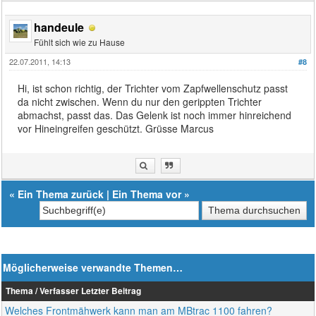
handeule
Fühlt sich wie zu Hause
22.07.2011, 14:13
#8
Hi, ist schon richtig, der Trichter vom Zapfwellenschutz passt
da nicht zwischen. Wenn du nur den gerippten Trichter
abmachst, passt das. Das Gelenk ist noch immer hinreichend
vor Hineingreifen geschützt. Grüsse Marcus
«
Ein Thema zurück
|
Ein Thema vor
»
Möglicherweise verwandte Themen…
Thema / Verfasser
Letzter Beitrag
Welches Frontmähwerk kann man am MBtrac 1100 fahren?