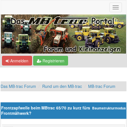
Anmelden
Registrieren
Das MB-trac Forum
Rund um den MB-trac
MB-trac Forum
Frontzapfwelle beim MBtrac 65/70 zu kurz fürs
Baumstrukturmodus
Frontmähwerk?