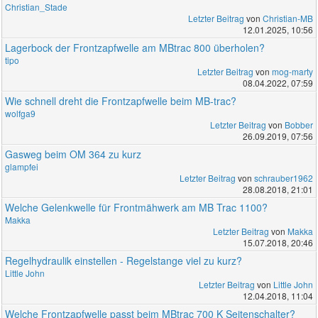
Christian_Stade
Letzter Beitrag
von
Christian-MB
12.01.2025, 10:56
Lagerbock der Frontzapfwelle am MBtrac 800 überholen?
tipo
Letzter Beitrag
von
mog-marty
08.04.2022, 07:59
Wie schnell dreht die Frontzapfwelle beim MB-trac?
wolfga9
Letzter Beitrag
von
Bobber
26.09.2019, 07:56
Gasweg beim OM 364 zu kurz
glampfei
Letzter Beitrag
von
schrauber1962
28.08.2018, 21:01
Welche Gelenkwelle für Frontmähwerk am MB Trac 1100?
Makka
Letzter Beitrag
von
Makka
15.07.2018, 20:46
Regelhydraulik einstellen - Regelstange viel zu kurz?
Little John
Letzter Beitrag
von
Little John
12.04.2018, 11:04
Welche Frontzapfwelle passt beim MBtrac 700 K Seitenschalter?