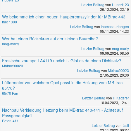
Letzter Beitrag
von
Hubert123
26.12.2024, 22:19
Wo bekomme ich einen neuen Hauptbremszylinder für MBtrac 443
trac 1300
Letzter Beitrag
von
thomasdurlangen
05.11.2024, 14:23
Wer hat einen Rückekran auf der kleinen Baureihe?
mog-marty
Letzter Beitrag
von
mog-marty
09.09.2024, 08:50
Frostschutzpumpe LA4119 undicht - Gibt es da einen Dichtsatz?
Mbtrac90023
Letzter Beitrag
von
Mbtrac90023
27.05.2023, 20:30
Lüftermotor von welchem Opel passt in die Heizung vom MB-trac
65/70?
65/70 Fan
Letzter Beitrag
von
H.Ketterer
10.04.2023, 12:41
Nachbau Verkleidung Heizung beim MB-trac 440/441 - Achtet auf
Passgenauigkeit!
Peteru411
Letzter Beitrag
von
fasti
23.11.2022, 00:27