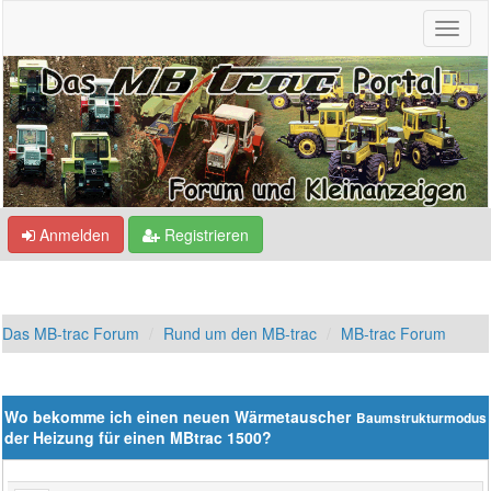
Anmelden
Registrieren
Das MB-trac Forum
Rund um den MB-trac
MB-trac Forum
Wo bekomme ich einen neuen Wärmetauscher
Baumstrukturmodus
der Heizung für einen MBtrac 1500?