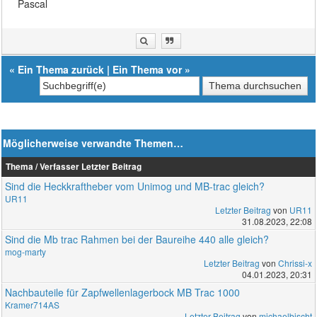
Pascal
«
Ein Thema zurück
|
Ein Thema vor
»
Möglicherweise verwandte Themen…
Thema / Verfasser
Letzter Beitrag
Sind die Heckkraftheber vom Unimog und MB-trac gleich?
UR11
Letzter Beitrag
von
UR11
31.08.2023, 22:08
Sind die Mb trac Rahmen bei der Baureihe 440 alle gleich?
mog-marty
Letzter Beitrag
von
Chrissi-x
04.01.2023, 20:31
Nachbauteile für Zapfwellenlagerbock MB Trac 1000
Kramer714AS
Letzter Beitrag
von
michaelbischt