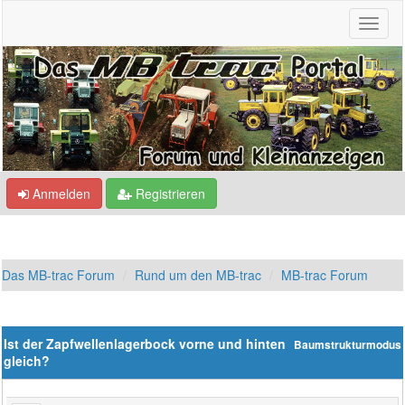
Anmelden
Registrieren
Das MB-trac Forum
Rund um den MB-trac
MB-trac Forum
Ist der Zapfwellenlagerbock vorne und hinten
Baumstrukturmodus
gleich?