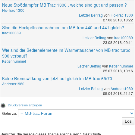
Neue Stoßdämpfer MB Trac 1300 , welche sind gut und passen ?
Flo-Trac 1300
Letzter Beitrag
von
Flo-Trac 1300
27.08.2018, 18:22
Sind die Heckpritschenrahmen am MB-trac 440 und 441 gleich?
trac100089
Letzter Beitrag
von
trac100089
23.08.2018, 09:11
Wie sind die Bedienelemente im Wärmetauscher von MB-trac turbo
900 verbaut?
Kettenhummel
Letzter Beitrag
von
Kettenhummel
25.07.2018, 10:16
Keine Bremswirkung von jetzt auf gleich im MB-trac 65/70
Andreas1980
Letzter Beitrag
von
Andreas1980
05.04.2018, 21:17
Druckversion anzeigen
Gehe zu:
Benutzer, die gerade dieses Thema anschauen: 1 Gast/Gäste