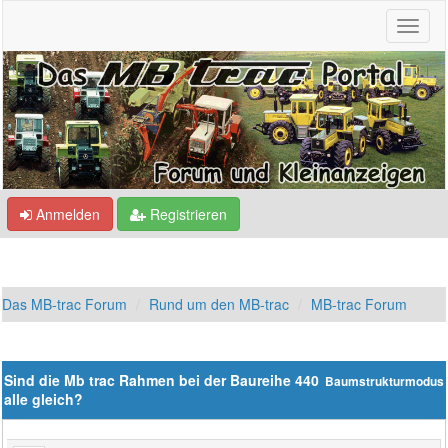
Anmelden
Registrieren
Das MB-trac Forum
Rund um den MB-trac
MB-trac Forum
Sind die Mb trac Rahmen bei der Baureihe 440
Baumstrukturmodus
alle gleich?