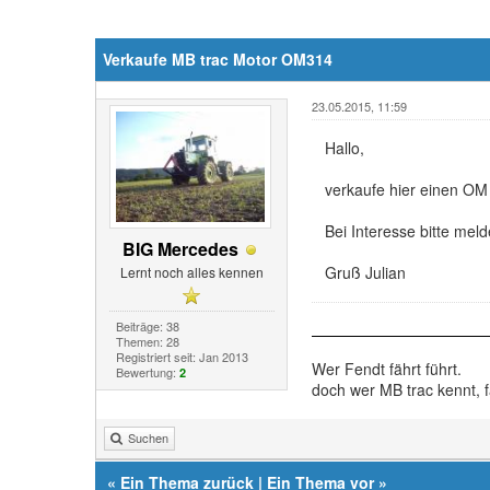
Verkaufe MB trac Motor OM314
23.05.2015, 11:59
Hallo,
verkaufe hier einen OM 
Bei Interesse bitte meld
BIG Mercedes
Gruß Julian
Lernt noch alles kennen
Beiträge: 38
Themen: 28
Registriert seit: Jan 2013
Wer Fendt fährt führt.
Bewertung:
2
doch wer MB trac kennt, f
Suchen
«
Ein Thema zurück
|
Ein Thema vor
»