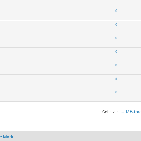
0
0
0
0
3
5
0
Gehe zu:
c Markt