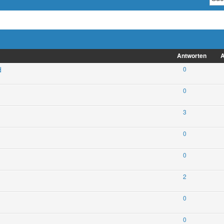
Antworten
A
d
0
0
3
0
0
2
0
0