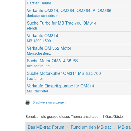
Carsten Hahne
Verkaufe OM314, OM364, OM364LA, OM366
derbaumschubbser
Suche Turbo für MB Trac 700 OM314
efendi
Verkaufe OM314
MB-1300-1500
Verkaufe OM 352 Motor
MercedesBenz
Suche Motor OM314 65 PS
alteisenfreund
Suche Motorkühler OM314 MB-trac 700
trac fahrer
Verkaufe Einspritzpumpe für OM314
MB TracPeter
Druckversion anzeigen
Benutzer, die gerade dieses Thema anschauen: 1 Gast/Gäste
Das MB-trac Forum
Rund um den MB-trac
MB-tra