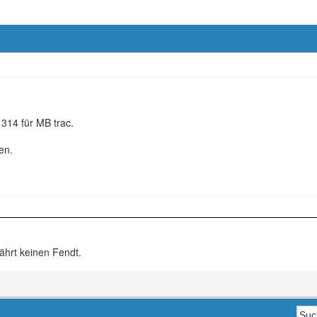
314 für MB trac.
en.
ährt keinen Fendt.