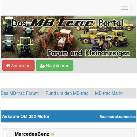
Anmelden
Registrieren
Das MB-trac Forum
Rund um den MB-trac
MB-trac Markt
Verkaufe OM 352 Motor
Baumstrukturmodus
MercedesBenz