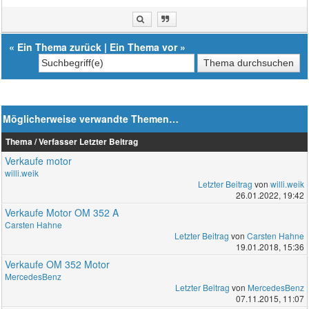
«
Ein Thema zurück
|
Ein Thema vor
»
Möglicherweise verwandte Themen…
Thema / Verfasser
Letzter Beitrag
Verkaufe motor
willi.weik
Letzter Beitrag
von
willi.weik
26.01.2022, 19:42
Verkaufe Motor OM 352 A
Carsten Hahne
Letzter Beitrag
von
Carsten Hahne
19.01.2018, 15:36
Verkaufe OM 352 Motor
MercedesBenz
Letzter Beitrag
von
MercedesBenz
07.11.2015, 11:07