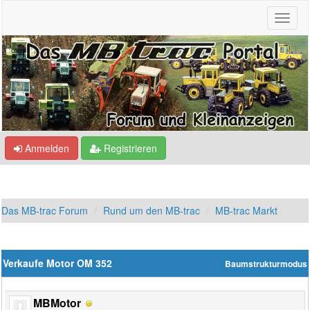
Anmelden
Registrieren
Das MB-trac Forum
Rund um den MB-trac
MB-trac Markt
Verkaufe Motor OM 352
Baumstrukturmodus
MBMotor