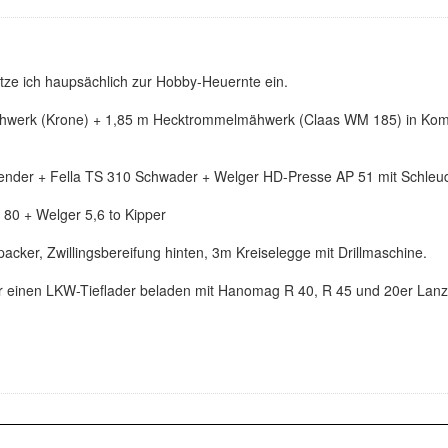
ze ich haupsächlich zur Hobby-Heuernte ein.
werk (Krone) + 1,85 m Hecktrommelmähwerk (Claas WM 185) in Kombi
ender + Fella TS 310 Schwader + Welger HD-Presse AP 51 mit Schleu
 80 + Welger 5,6 to Kipper
packer, Zwillingsbereifung hinten, 3m Kreiselegge mit Drillmaschine.
r einen LKW-Tieflader beladen mit Hanomag R 40, R 45 und 20er Lan