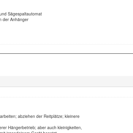
 und Sägespaltautomat
n der Anhänger
arbeiten; abziehen der Reitplätze; kleinere
lerer Hängerbetrieb; aber auch kleinigkeiten,
r mit irgendeinem Gerät besetzt