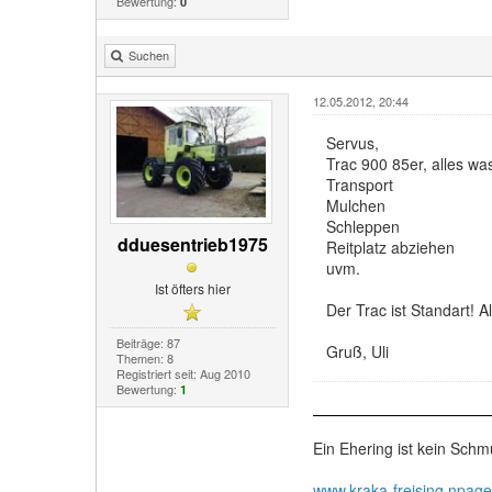
Bewertung:
0
Suchen
12.05.2012, 20:44
Servus,
Trac 900 85er, alles wa
Transport
Mulchen
Schleppen
dduesentrieb1975
Reitplatz abziehen
uvm.
Ist öfters hier
Der Trac ist Standart! Al
Beiträge: 87
Gruß, Uli
Themen: 8
Registriert seit: Aug 2010
Bewertung:
1
Ein Ehering ist kein Schm
www.kraka-freising.npage