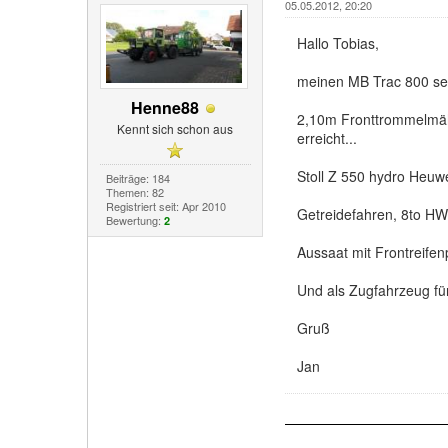
05.05.2012, 20:20
Hallo Tobias,
meinen MB Trac 800 set
Henne88
2,10m Fronttrommelmäh
Kennt sich schon aus
erreicht...
Stoll Z 550 hydro Heuw
Beiträge: 184
Themen: 82
Registriert seit: Apr 2010
Getreidefahren, 8to HW
Bewertung:
2
Aussaat mit Frontreifen
Und als Zugfahrzeug fü
Gruß
Jan