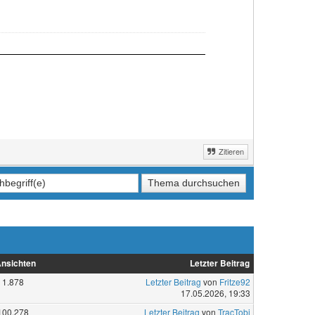
Zitieren
nsichten
Letzter Beitrag
1.878
Letzter Beitrag
von
Fritze92
17.05.2026, 19:33
100.278
Letzter Beitrag
von
TracTobi