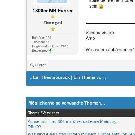
sein
1300er MB Fahrer
Stammgast
Schöne Grüße
Beiträge: 294
Arno
Themen: 41
Registriert seit: Jan 2010
Wo andere abhängen müsse
Bewertung:
4
Suchen
«
Ein Thema zurück
|
Ein Thema vor
»
Möglicherweise verwandte Themen…
Thema / Verfasser
Achse mb Trac 800 ms ölverlust eure Meinung
Fritze92
Was sind eure Erfahrungen mit dem Umbausatz von 50k