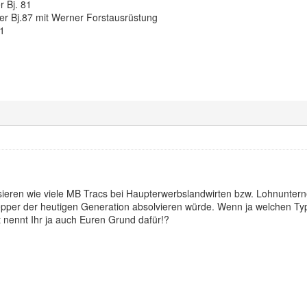
r Bj. 81
er Bj.87 mit Werner Forstausrüstung
1
sieren wie viele MB Tracs bei Haupterwerbslandwirten bzw. Lohnuntern
epper der heutigen Generation absolvieren würde. Wenn ja welchen Typ(
ht nennt Ihr ja auch Euren Grund dafür!?