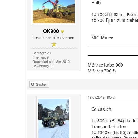
Hallo
1x 700S Bj 83 mit Kran
1x 900 Bj 84 zum ziehe
OK900
MfG Marco
Lernt noch alles kennen
Beiträge: 23
Themen: 9
Registriert seit: Apr 2010
MB trac turbo 900
Bewertung:
0
MB trac 700 S
Suchen
19.05.2012, 10:47
Grias eich,
1x 800er (Bj. 84): Lader
Transportarbeiten
1x 1300er (Bj. 85): mitt
sollte der kleine Brude