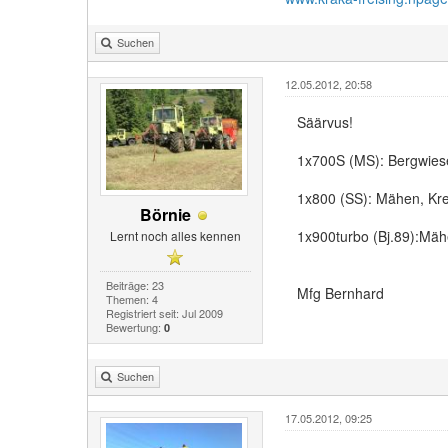
Suchen
12.05.2012, 20:58
Säärvus!
1x700S (MS): Bergwiese
1x800 (SS): Mähen, Krei
Börnie
1x900turbo (Bj.89):Mäh
Lernt noch alles kennen
Beiträge: 23
Mfg Bernhard
Themen: 4
Registriert seit: Jul 2009
Bewertung:
0
Suchen
17.05.2012, 09:25