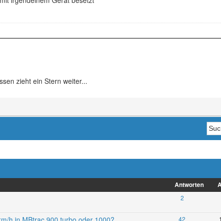
n zieht ein Stern weiter...
Antworten
A
2
m/h in MBtrac 900 turbo oder 1000?
42