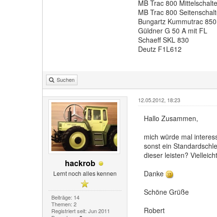
MB Trac 800 Mittelschalte
MB Trac 800 Seitenschalt
Bungartz Kummutrac 850
Güldner G 50 A mit FL
Schaeff SKL 830
Deutz F1L612
Suchen
12.05.2012, 18:23
Hallo Zusammen,
mich würde mal interes
sonst ein Standardschl
dieser leisten? Vielleic
hackrob
Danke
Lernt noch alles kennen
Schöne Grüße
Beiträge: 14
Themen: 2
Robert
Registriert seit: Jun 2011