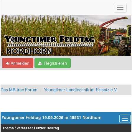
Anmelden
Registrieren
Das MB-trac Forum
Youngtimer Landtechnik im Einsatz e.V.
Youngtimer Feldtag 19.09.2026 in 48531 Nordhorn
Thema
/
Verfasser
Letzter Beitrag