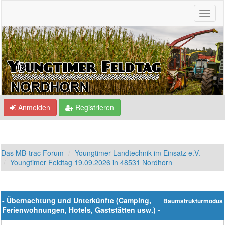
Anmelden
Registrieren
Das MB-trac Forum
Youngtimer Landtechnik im Einsatz e.V.
Youngtimer Feldtag 19.09.2026 in 48531 Nordhorn
- Übernachtung und Unterkünfte (Camping,
Baumstrukturmodus
Ferienwohnungen, Hotels, Gaststätten usw.) -