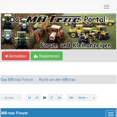
Anmelden
Registrieren
Das MB-trac Forum
Rund um den MB-trac
« Zurück
1
…
24
25
27
28
…
380
Weiter »
26
MB-trac Forum