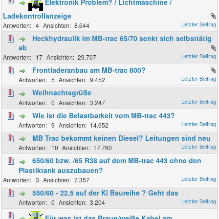
Elektronik Problem? / Lichtmaschine /
Ladekontrollanzeige
4
8.644
Heckhydraulik im MB-trac 65/70 senkt sich selbsttätig
ab
17
29.707
Frontladeranbau am MB-trac 800?
5
9.452
Weihnachtsgrüße
0
3.247
Wie ist die Belastbarkeit vom MB-trac 443?
9
14.652
MB Trac bekommt keinen Diesel? Leitungen sind neu
10
17.760
650/60 bzw. /65 R38 auf dem MB-trac 443 ohne den
Plastiktank auszubauen?
3
7.357
550/60 - 22,5 auf der Kl Baureihe ? Geht das
0
3.204
Für was ist das Braun/weiße Kabel am