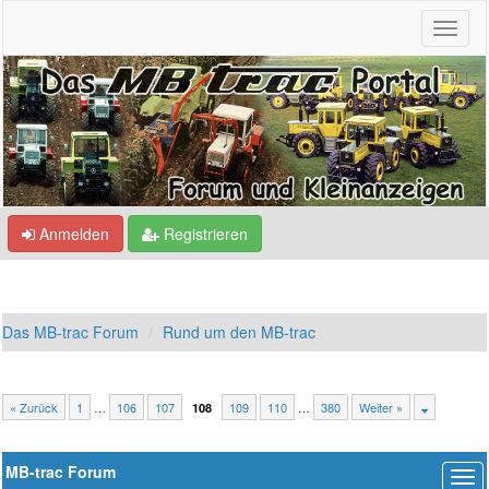
Anmelden
Registrieren
Das MB-trac Forum
Rund um den MB-trac
« Zurück
1
…
106
107
109
110
…
380
Weiter »
108
MB-trac Forum