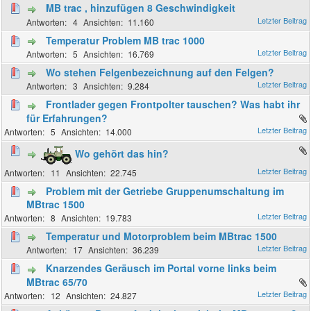
MB trac , hinzufügen 8 Geschwindigkeit
4
11.160
Temperatur Problem MB trac 1000
5
16.769
Wo stehen Felgenbezeichnung auf den Felgen?
3
9.284
Frontlader gegen Frontpolter tauschen? Was habt ihr
für Erfahrungen?
5
14.000
Wo gehört das hin?
11
22.745
Problem mit der Getriebe Gruppenumschaltung im
MBtrac 1500
8
19.783
Temperatur und Motorproblem beim MBtrac 1500
17
36.239
Knarzendes Geräusch im Portal vorne links beim
MBtrac 65/70
12
24.827