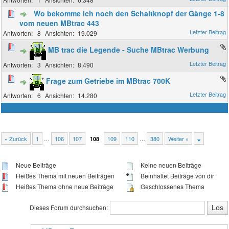
Wo bekomme ich noch den Schaltknopf der Gänge 1-8
vom neuen MBtrac 443
8
19.029
MB trac die Legende - Suche MBtrac Werbung
3
8.490
Frage zum Getriebe im MBtrac 700K
6
14.280
« Zurück
1
…
106
107
109
110
…
380
Weiter »
108
Neue Beiträge
Keine neuen Beiträge
Heißes Thema mit neuen Beiträgen
Beinhaltet Beiträge von dir
Heißes Thema ohne neue Beiträge
Geschlossenes Thema
Dieses Forum durchsuchen: