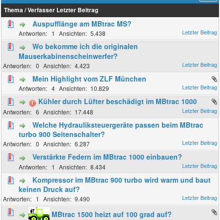
Thema
/
Verfasser
Letzter Beitrag
Auspufflänge am MBtrac MS?
1
5.438
Wo bekomme ich die originalen
Mauserkabinenscheinwerfer?
0
4.423
Mein Highlight vom ZLF München
4
10.829
Kühler durch Lüfter beschädigt im MBtrac 1000
6
17.448
Welche Hydrauliksteuergeräte passen beim MBtrac
turbo 900 Seitenschalter?
0
6.287
Verstärkte Federn im MBtrac 1000 einbauen?
1
8.434
Kompressor im MBtrac 900 turbo wird warm und baut
keinen Druck auf?
1
9.490
MBtrac 1500 heizt auf 100 grad auf?