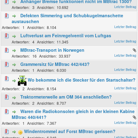
Anhänger Bremse funktioniert nicht im MBtrac 1300?
3
10.692
Defekten Simmering und Schubkugelmanschette
austauschen
1
8.104
Luftverlust am Feinregelventil vom Luftgas
4
11.345
MBtrac-Transport in Norwegen
16
33.937
Grammersitz für MBtrac 442/443?
1
6.030
Wo bekomme ich die Stecker für den Startschalter?
2
8.154
Traktormeterwelle am OM 364 anschließen?
2
8.707
Waren die Radiokonsolen gleich in der kleinen Kabine
MBtrac 440/441?
1
7.367
Windentrommel auf Forst MBtrac gerissen?
1
6.348