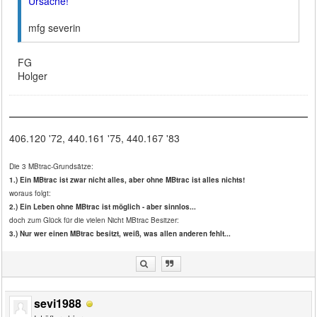
Ursache!
mfg severin
FG
Holger
406.120 '72, 440.161 '75, 440.167 '83
Die 3 MBtrac-Grundsätze:
1.) Ein MBtrac ist zwar nicht alles, aber ohne MBtrac ist alles nichts!
woraus folgt:
2.) Ein Leben ohne MBtrac ist möglich - aber sinnlos...
doch zum Glück für die vielen Nicht MBtrac Besitzer:
3.) Nur wer einen MBtrac besitzt, weiß, was allen anderen fehlt...
sevi1988