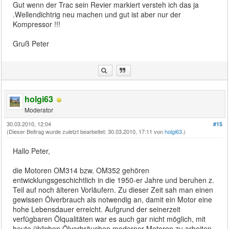
Gut wenn der Trac sein Revier markiert versteh ich das ja
.Wellendichtrig neu machen und gut ist aber nur der
Kompressor !!!
Gruß Peter
holgi63
Moderator
30.03.2010, 12:04
#15
(Dieser Beitrag wurde zuletzt bearbeitet: 30.03.2010, 17:11 von
holgi63
.)
Hallo Peter,
die Motoren OM314 bzw. OM352 gehören
entwicklungsgeschichtlich in die 1950-er Jahre und beruhen z.
Teil auf noch älteren Vorläufern. Zu dieser Zeit sah man einen
gewissen Ölverbrauch als notwendig an, damit ein Motor eine
hohe Lebensdauer erreicht. Aufgrund der seinerzeit
verfügbaren Ölqualitäten war es auch gar nicht möglich, mit
heute üblichen Ölverbräuchen moderner Motoren zu arbeiten.