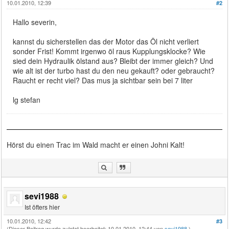
10.01.2010, 12:39
#2
Hallo severin,
kannst du sicherstellen das der Motor das Öl nicht verliert
sonder Frist! Kommt irgenwo öl raus Kupplungsklocke? Wie
sied dein Hydraulik ölstand aus? Bleibt der immer gleich? Und
wie alt ist der turbo hast du den neu gekauft? oder gebraucht?
Raucht er recht viel? Das mus ja sichtbar sein bei 7 liter
lg stefan
Hörst du einen Trac im Wald macht er einen Johni Kalt!
sevi1988
Ist öfters hier
10.01.2010, 12:42
#3
(Dieser Beitrag wurde zuletzt bearbeitet: 10.01.2010, 12:44 von
sevi1988
.)