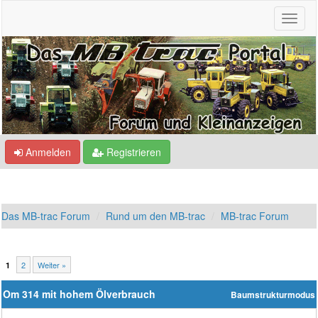
Anmelden
Registrieren
Das MB-trac Forum
Rund um den MB-trac
MB-trac Forum
2
Weiter »
1
Om 314 mit hohem Ölverbrauch
Baumstrukturmodus