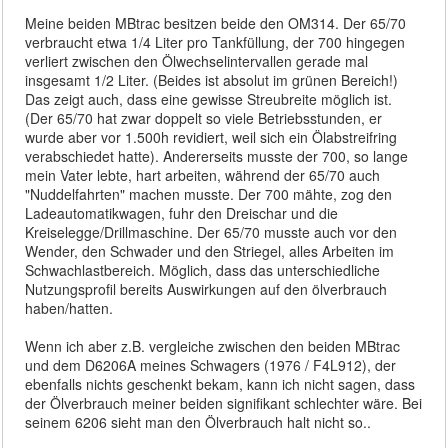
Meine beiden MBtrac besitzen beide den OM314. Der 65/70
verbraucht etwa 1/4 Liter pro Tankfüllung, der 700 hingegen
verliert zwischen den Ölwechselintervallen gerade mal
insgesamt 1/2 Liter. (Beides ist absolut im grünen Bereich!)
Das zeigt auch, dass eine gewisse Streubreite möglich ist.
(Der 65/70 hat zwar doppelt so viele Betriebsstunden, er
wurde aber vor 1.500h revidiert, weil sich ein Ölabstreifring
verabschiedet hatte). Andererseits musste der 700, so lange
mein Vater lebte, hart arbeiten, während der 65/70 auch
"Nuddelfahrten" machen musste. Der 700 mähte, zog den
Ladeautomatikwagen, fuhr den Dreischar und die
Kreiselegge/Drillmaschine. Der 65/70 musste auch vor den
Wender, den Schwader und den Striegel, alles Arbeiten im
Schwachlastbereich. Möglich, dass das unterschiedliche
Nutzungsprofil bereits Auswirkungen auf den ölverbrauch
haben/hatten.
Wenn ich aber z.B. vergleiche zwischen den beiden MBtrac
und dem D6206A meines Schwagers (1976 / F4L912), der
ebenfalls nichts geschenkt bekam, kann ich nicht sagen, dass
der Ölverbrauch meiner beiden signifikant schlechter wäre. Bei
seinem 6206 sieht man den Ölverbrauch halt nicht so..