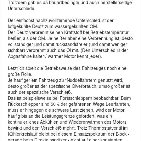
Trotzdem gab es da bauartbedingte und auch herstellerseitige
Unterschiede.
Der einfachst nachzuvollziehende Unterschied ist der
luftgekühlte Deutz zum wassergekühlten OM.
Der Deutz verbrennt seinen Kraftstoff bei Betriebstemperatur
heißer, als der OM. Je heißer aber eine Verbrennung ist, desto
vollständiger und damit rückstandsfreier (und damit weniger
sichtbar) verbrennt auch das Öl mit. (Den Unterschied in der
Abgasfahne kalter / warmer Motor kennt jeder).
Letztlich spielt die Betriebsweise des Fahrzeuges noch eine
große Rolle.
Je häufiger ein Fahrzeug zu "Nuddelfahrten" genutzt wird,
desto größer ist der spezifische Ölverbrauch, umso größer ist
auch der spezifische Verschleiß.
Das ist beispielsweise bei Forstschleppern beobachtbar. Beim
Rückeschlepper sind 50% der gefahrenen Wege Leerfahrten,
muss er hingegen die schwere Last ziehen, wird der Motor
häufig bis an die Leistungsgrenze gefordert, was ein
kontinuierliches Abkühlen und Wiedererwärmen des Motors
bewirkt und den Verschleiß mehrt. Trotz Thermostatventil im
Kühlerkreislauf bleibt bei diesem Einsatzspektrum der Block -
gerade beim Direkteinspritzer - nicht auf einer konstanten