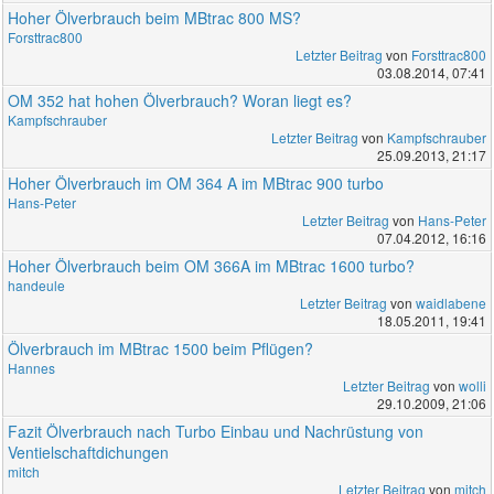
Hoher Ölverbrauch beim MBtrac 800 MS?
Forsttrac800
Letzter Beitrag
von
Forsttrac800
03.08.2014, 07:41
OM 352 hat hohen Ölverbrauch? Woran liegt es?
Kampfschrauber
Letzter Beitrag
von
Kampfschrauber
25.09.2013, 21:17
Hoher Ölverbrauch im OM 364 A im MBtrac 900 turbo
Hans-Peter
Letzter Beitrag
von
Hans-Peter
07.04.2012, 16:16
Hoher Ölverbrauch beim OM 366A im MBtrac 1600 turbo?
handeule
Letzter Beitrag
von
waidlabene
18.05.2011, 19:41
Ölverbrauch im MBtrac 1500 beim Pflügen?
Hannes
Letzter Beitrag
von
wolli
29.10.2009, 21:06
Fazit Ölverbrauch nach Turbo Einbau und Nachrüstung von
Ventielschaftdichungen
mitch
Letzter Beitrag
von
mitch