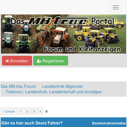
Anmelden
Registrieren
Das MB-trac Forum
Landtechnik Allgemein
Traktoren, Landtechnik, Landwirtschaft und sonstiges
« Zurück
1
2
3
4
5
Gibt es hier auch Deutz Fahrer?
Baumstrukturmodus