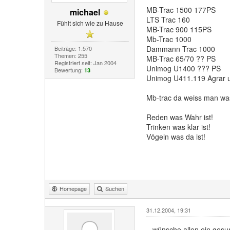
MB-Trac 1500 177PS
michael
LTS Trac 160
Fühlt sich wie zu Hause
MB-Trac 900 115PS
Mb-Trac 1000
Dammann Trac 1000
Beiträge: 1.570
Themen: 255
MB-Trac 65/70 ?? PS
Registriert seit: Jan 2004
Unimog U1400 ??? PS
Bewertung:
13
Unimog U411.119 Agrar u
Mb-trac da weiss man wa
Reden was Wahr ist!
Trinken was klar ist!
Vögeln was da ist!
Homepage
Suchen
31.12.2004, 19:31
wünsche allen ein gesu