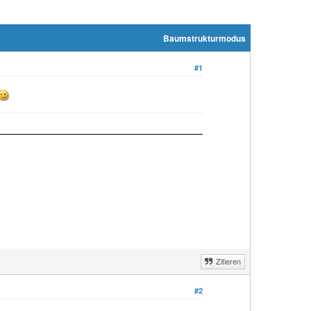
Baumstrukturmodus
#1
Zitieren
#2