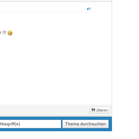
#7
 !!!
Zitieren