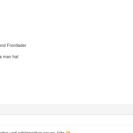
nd Frontlader
s man hat
ndes und erfolgreiches neues Jahr