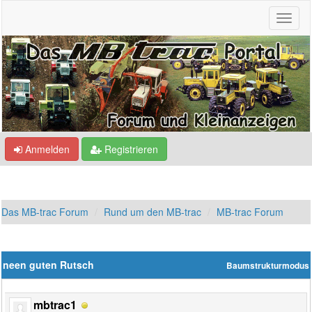
Anmelden
Registrieren
Das MB-trac Forum
Rund um den MB-trac
MB-trac Forum
neen guten Rutsch
Baumstrukturmodus
mbtrac1