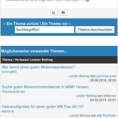
«
Ein Thema zurück
|
Ein Thema vor
»
Möglicherweise verwandte Themen…
Thema / Verfasser
Letzter Beitrag
Wer kennt einen guten Motorinstandsetzer?
tommy800
Letzter Beitrag
von
pommes-pete
28.08.2018, 22:03
Suche guten Motoreninstandsetzer in NRW/ Hessen
Tracsauerländer
Letzter Beitrag
von
Mitfahrer
23.02.2015, 22:37
Gebrauchtpreise für einen guten MB Trac 65/70?
Martin.B.
Letzter Beitrag
von
MB TracPeter