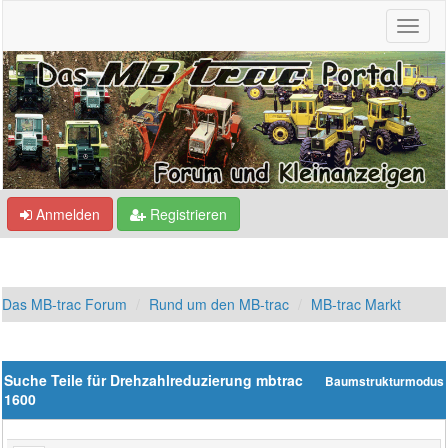
Anmelden
Registrieren
Das MB-trac Forum
Rund um den MB-trac
MB-trac Markt
Suche Teile für Drehzahlreduzierung mbtrac
Baumstrukturmodus
1600