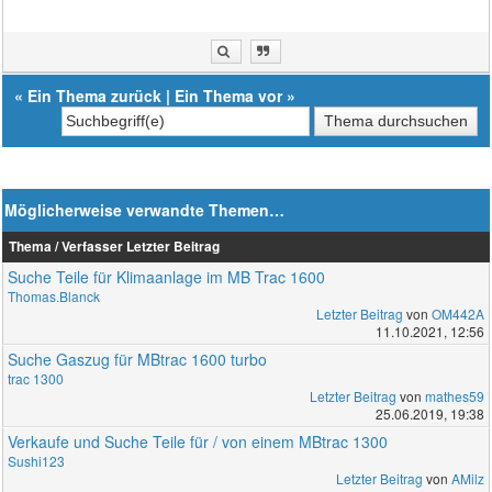
«
Ein Thema zurück
|
Ein Thema vor
»
Möglicherweise verwandte Themen…
Thema / Verfasser
Letzter Beitrag
Suche Teile für Klimaanlage im MB Trac 1600
Thomas.Blanck
Letzter Beitrag
von
OM442A
11.10.2021, 12:56
Suche Gaszug für MBtrac 1600 turbo
trac 1300
Letzter Beitrag
von
mathes59
25.06.2019, 19:38
Verkaufe und Suche Teile für / von einem MBtrac 1300
Sushi123
Letzter Beitrag
von
AMilz