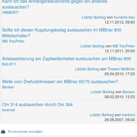
Kann ich das Anhängersteuerventil gegen ein anderes
austauschen?
HBMERIT
Letzter Beitrag
von
hundmb-trac
12.11.2012, 09:50
Sollte ich diesen Kupplungsbelag austauschen im MBtrac 800
Mittelschalter?
MB TracPeter
Letzter Beitrag
von
MB TracPeter
12.11.2011, 20:50
Anlasssicherung am Zapfwellenhebel austauschen am MBtrac 800
Bob 811
Letzter Beitrag
von
Thesen Matthias
05.04.2010, 17:23
Welle vom Drehzahlmesser am MBtrac 65/70 austauschen?
Becksn
Letzter Beitrag
von
Becksn
08.02.2010, 13:23
Om 314 austauschen durch Om 364
boerner
Letzter Beitrag
von
Hartmut
26.08.2007, 09:34
Druckversion anzeigen