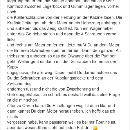
lagerung entfernen, die Kabine anheben und ein ca 8X8er
Kantholz zwischen Lagerbock und Gummilager legen, vorher
noch
die Kühlerschläuche von der Heizung an der Kabine lösen. Die
Kraftstoffleitungen ab, den Motor an ein Hebezeug anhängen
und anheben bis das Zeug straff ist. Nun ein Wagenheber
unter das Getriebe stellen und dann die 4 Schrauben vorne
links
und rechts am Motor entfernen. Jetzt mußt Du an dem Motor
die hinteren Schrauben oben entfernen. Dann den ganzen An-
triebsstrang anheben so das die Ölwanne über die Pumpen
geht. Weiter geht es dann mit den Schrauben hinten an der
Kupp-
ungsglocke, die alle weg. Dabei mußt Du darauf achten das
Du die Schrauben an der Kupplungsglocke und dem
Zwischenring
entfernen tust und nicht die von Zwischenring und
Getriebegehäuse. Ich schreib es deshalb weil das eine Frage
ist die mir schon
öfter zu Ohren kam. Die E-Leitungen weg ist doch klar und
dann kannst Du dem Motor herausheben. Ich hoffe das ich
nichts
vergessen habe, kann passieren weil es bei mir Routine ist,
aber das wesendliche steht auf jeden Fall drin
.