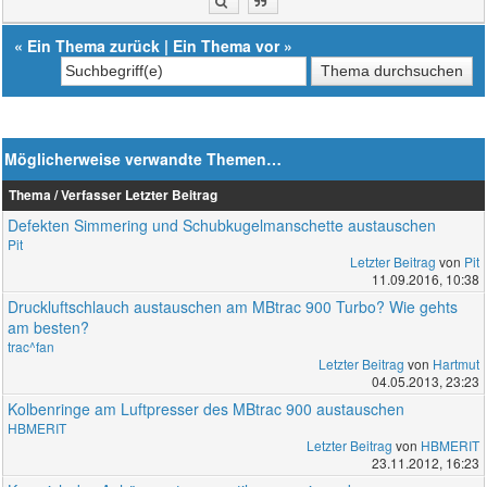
«
Ein Thema zurück
|
Ein Thema vor
»
Möglicherweise verwandte Themen…
Thema / Verfasser
Letzter Beitrag
Defekten Simmering und Schubkugelmanschette austauschen
Pit
Letzter Beitrag
von
Pit
11.09.2016, 10:38
Druckluftschlauch austauschen am MBtrac 900 Turbo? Wie gehts
am besten?
trac^fan
Letzter Beitrag
von
Hartmut
04.05.2013, 23:23
Kolbenringe am Luftpresser des MBtrac 900 austauschen
HBMERIT
Letzter Beitrag
von
HBMERIT
23.11.2012, 16:23