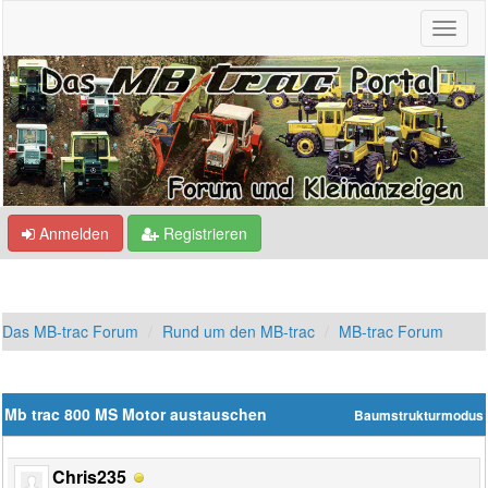
Anmelden
Registrieren
Das MB-trac Forum
Rund um den MB-trac
MB-trac Forum
Mb trac 800 MS Motor austauschen
Baumstrukturmodus
Chris235