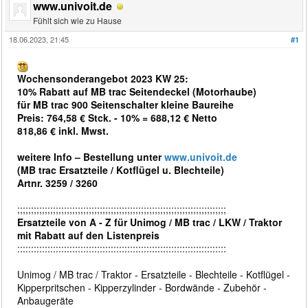
www.univoit.de
Fühlt sich wie zu Hause
18.06.2023, 21:45
#1
Wochensonderangebot 2023 KW 25:
10% Rabatt auf MB trac Seitendeckel (Motorhaube)
für MB trac 900 Seitenschalter kleine Baureihe
Preis: 764,58 € Stck. - 10% = 688,12 € Netto
818,86 € inkl. Mwst.
weitere Info – Bestellung unter
www.univoit.de
(MB trac Ersatzteile / Kotflügel u. Blechteile)
Artnr. 3259 / 3260
;;;;;;;;;;;;;;;;;;;;;;;;;;;;;;;;;;;;;;;;;;;;;;;;;;;;;;;;;;;;;;;;;;;;;;;;;;;;
Ersatzteile von A - Z für Unimog / MB trac / LKW / Traktor
mit Rabatt auf den Listenpreis
::::::::::::::::::::::::::::::::::::::::::::::::::::::::::::::::::::::::::::
Unimog / MB trac / Traktor - Ersatzteile - Blechteile - Kotflügel -
Kipperpritschen - Kipperzylinder - Bordwände - Zubehör -
Anbaugeräte