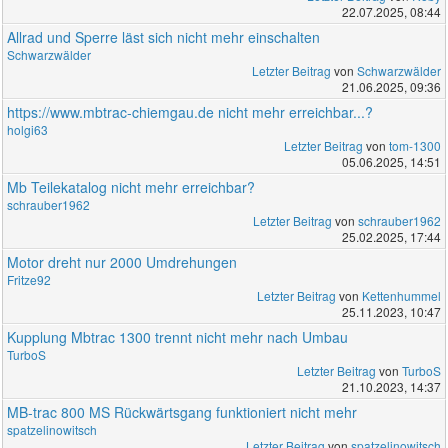
22.07.2025, 08:44
Allrad und Sperre läst sich nicht mehr einschalten
Schwarzwälder
Letzter Beitrag
von
Schwarzwälder
21.06.2025, 09:36
https://www.mbtrac-chiemgau.de nicht mehr erreichbar...?
holgi63
Letzter Beitrag
von
tom-1300
05.06.2025, 14:51
Mb Teilekatalog nicht mehr erreichbar?
schrauber1962
Letzter Beitrag
von
schrauber1962
25.02.2025, 17:44
Motor dreht nur 2000 Umdrehungen
Fritze92
Letzter Beitrag
von
Kettenhummel
25.11.2023, 10:47
Kupplung Mbtrac 1300 trennt nicht mehr nach Umbau
TurboS
Letzter Beitrag
von
TurboS
21.10.2023, 14:37
MB-trac 800 MS Rückwärtsgang funktioniert nicht mehr
spatzelinowitsch
Letzter Beitrag
von
spatzelinowitsch