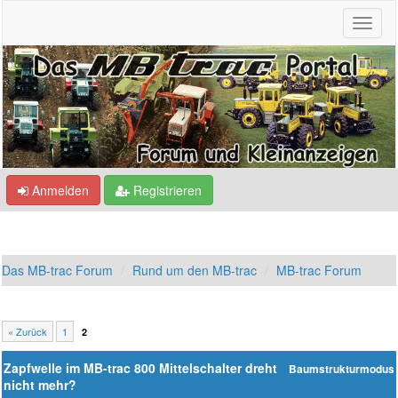
Anmelden
Registrieren
Das MB-trac Forum
Rund um den MB-trac
MB-trac Forum
« Zurück
1
2
Zapfwelle im MB-trac 800 Mittelschalter dreht
Baumstrukturmodus
nicht mehr?