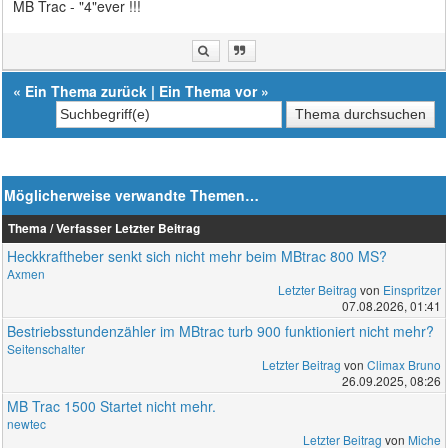
MB Trac - "4"ever !!!
«
Ein Thema zurück
|
Ein Thema vor
»
Möglicherweise verwandte Themen…
Thema / Verfasser
Letzter Beitrag
Heckkraftheber senkt sich nicht mehr beim MBtrac 800 MS?
Axmen
Letzter Beitrag
von
Einspritzer
07.08.2026, 01:41
Bestriebsstundenzähler im MBtrac turb 900 funktioniert nicht mehr?
Seitenschalter
Letzter Beitrag
von
Climax Bruno
26.09.2025, 08:26
MB Trac 1500 Startet nicht mehr.
newtec
Letzter Beitrag
von
Miche