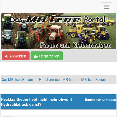
Anmelden
Registrieren
Das MB-trac Forum
Rund um den MB-trac
MB-trac Forum
Heckkraftheber hebt nicht mehr obwohl
Baumstrukturmodus
Hydraulikdruck da ist?