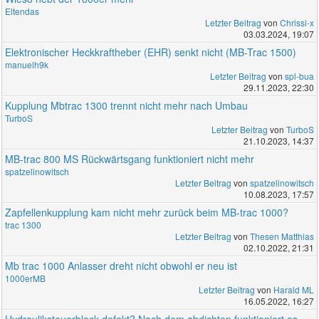
Eltendas
Letzter Beitrag
von
Chrissi-x
03.03.2024, 19:07
Elektronischer Heckkraftheber (EHR) senkt nicht (MB-Trac 1500)
manuelh9k
Letzter Beitrag
von
spl-bua
29.11.2023, 22:30
Kupplung Mbtrac 1300 trennt nicht mehr nach Umbau
TurboS
Letzter Beitrag
von
TurboS
21.10.2023, 14:37
MB-trac 800 MS Rückwärtsgang funktioniert nicht mehr
spatzelinowitsch
Letzter Beitrag
von
spatzelinowitsch
10.08.2023, 17:57
Zapfellenkupplung kam nicht mehr zurück beim MB-trac 1000?
trac 1300
Letzter Beitrag
von
Thesen Matthias
02.10.2022, 21:31
Mb trac 1000 Anlasser dreht nicht obwohl er neu ist
1000erMB
Letzter Beitrag
von
Harald ML
16.05.2022, 16:27
Hydrauliksteuerblock defekt? Nach dem abdichten funktioniert es