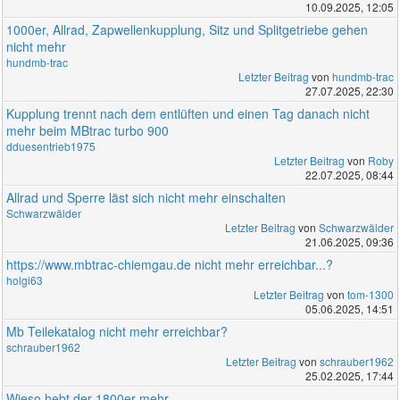
10.09.2025, 12:05
1000er, Allrad, Zapwellenkupplung, Sitz und Splitgetriebe gehen
nicht mehr
hundmb-trac
Letzter Beitrag
von
hundmb-trac
27.07.2025, 22:30
Kupplung trennt nach dem entlüften und einen Tag danach nicht
mehr beim MBtrac turbo 900
dduesentrieb1975
Letzter Beitrag
von
Roby
22.07.2025, 08:44
Allrad und Sperre läst sich nicht mehr einschalten
Schwarzwälder
Letzter Beitrag
von
Schwarzwälder
21.06.2025, 09:36
https://www.mbtrac-chiemgau.de nicht mehr erreichbar...?
holgi63
Letzter Beitrag
von
tom-1300
05.06.2025, 14:51
Mb Teilekatalog nicht mehr erreichbar?
schrauber1962
Letzter Beitrag
von
schrauber1962
25.02.2025, 17:44
Wieso hebt der 1800er mehr