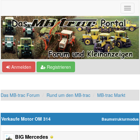
Anmelden
Registrieren
Das MB-trac Forum
Rund um den MB-trac
MB-trac Markt
Verkaufe Motor OM 314
Baumstrukturmodus
BIG Mercedes