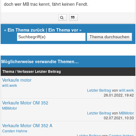
doch wer MB trac kennt, fährt keinen Fendt.
«
Ein Thema zurück
|
Ein Thema vor
»
Möglicherweise verwandte Themen…
Thema / Verfasser
Letzter Beitrag
Verkaufe motor
willi.weik
Letzter Beitrag
von
willi.weik
26.01.2022, 19:42
Verkaufe Motor OM 352
MBMotor
Letzter Beitrag
von
MBMotor
02.07.2021, 10:33
Verkaufe Motor OM 352 A
Carsten Hahne
Letzter Beitrag
von
Carsten Hahne