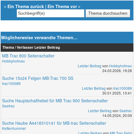
«
Ein Thema zurück
|
Ein Thema vor
»
Möglicherweise verwandte Themen…
Thema / Verfasser
Letzter Beitrag
MB Trac 800 Seitenschalter
Hobbyhofmax
Letzter Beitrag
von
Hobbyhofmax
24.03.2026, 19:28
Suche 15x24 Felgen MB-Trac 700 SS
trac100089
Letzter Beitrag
von
trac100089
30.01.2025, 13:41
Suche Hauptschalthebel für MB Trac 900 Seitenschalter
Seetrac
Letzter Beitrag
von
Seetrac
14.05.2024, 20:09
Suche Haube A4418310141 für MB-trac Seitenschalter
Kettenhummel
Letzter Beitrag
von
MB Trac-Felix