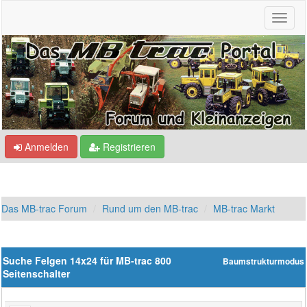
Anmelden
Registrieren
Das MB-trac Forum
Rund um den MB-trac
MB-trac Markt
Suche Felgen 14x24 für MB-trac 800
Baumstrukturmodus
Seitenschalter