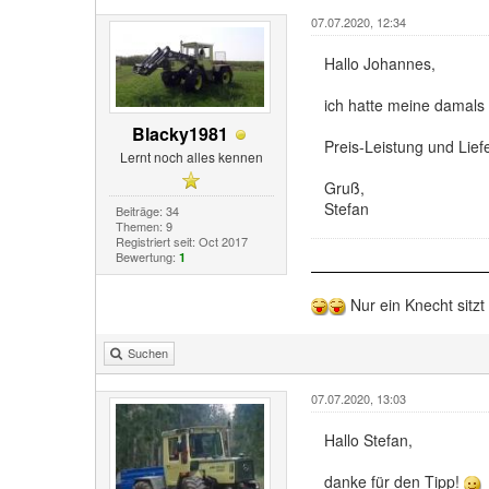
07.07.2020, 12:34
Hallo Johannes,
ich hatte meine damals 
Blacky1981
Preis-Leistung und Lief
Lernt noch alles kennen
Gruß,
Stefan
Beiträge: 34
Themen: 9
Registriert seit: Oct 2017
Bewertung:
1
Nur ein Knecht sitzt
Suchen
07.07.2020, 13:03
Hallo Stefan,
danke für den Tipp!