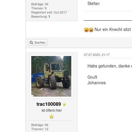
Stefan
Beiträge: 34
Themen: 9
Registriert seit: Oct 2017
Bewertung:
1
Nur ein Knecht sitzt
Suchen
07.07.2020, 21:17
Habs gefunden, danke d
Gruß
Johannes
trac100089
Ist öfters hier
Beiträge: 94
Themen: 12