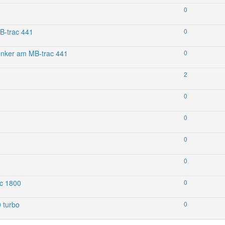
0
MB-trac 441
0
rlenker am MB-trac 441
0
2
0
0
0
0
ac 1800
0
 turbo
0