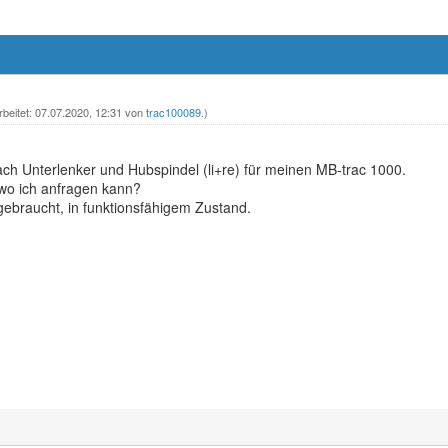
rbeitet: 07.07.2020, 12:31 von
trac100089
.)
ach Unterlenker und Hubspindel (li+re) für meinen MB-trac 1000.
wo ich anfragen kann?
ebraucht, in funktionsfähigem Zustand.