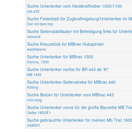
Suche Unterlenker vom Heckkraftheber 1000/1100
rob e32
Suche Federblatt für Zugkraftregelung/Unterlenker im 
Der mit dem trac
Suche Seitenstabilisator mit Befestigung links für Unte
raimund
Suche Kreuzstück für MBtrac Hubspindel
waidlabene
Suche Unterlenker für MBtrac 1500
Dennis_1500
Suche Unterlenker rechts für BR 443 ab '87
MB 1400
Suche Unterlenker-Seitenstrebe für MBtrac 440
Kölling
Suche Bolzen für Unterlenker vom MBtrac 443
mini.mog
Suche Unterlenker vorne für die große Baureihe MB Tr
Geiler 1800Ã¨r
Suche gebrauchte Unterlenker für meinen Mb Trac 1600
mb8001