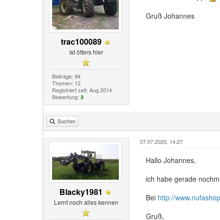
Gruß Johannes
trac100089
Ist öfters hier
Beiträge: 94
Themen: 12
Registriert seit: Aug 2014
Bewertung:
3
Suchen
07.07.2020, 14:27
Hallo Johannes,
ich habe gerade nochma
Blacky1981
Bei
http://www.nufashop
Lernt noch alles kennen
Gruß,