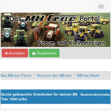
Anmelden
Registrieren
Das MB-trac Forum
Rund um den MB-trac
MB-trac Markt
Suche gebrauchte Unterlenker für meinen Mb
Baumstrukturmodus
Trac 1600 turbo