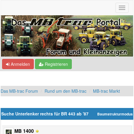
Anmelden
Registrieren
Das MB-trac Forum
Rund um den MB-trac
MB-trac Markt
Suche Unterlenker rechts für BR 443 ab '87
Baumstrukturmodus
MB 1400