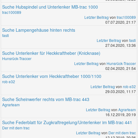
Suche Hubspindel und Unterlenker MB-trac 1000
trac100089
Letzter Beitrag
von
trac100089
07.07.2020, 21:17
Suche Lampengehäuse hinten rechts
fasti
Letzter Beitrag
von
fasti
27.04.2020, 13:36
Suche Unterlenker für Heckkraftheber (Knicknase)
Hunsrück-Traccer
Letzter Beitrag
von
Hunsrück-Traccer
02.04.2020, 21:54
Suche Unterlenker vom Heckkraftheber 1000/1100
rob e32
Letzter Beitrag
von
rob e32
29.03.2020, 11:17
Suche Scheinwerfer rechts vom MB-trac 443
Agrarteam
Letzter Beitrag
von
Agrarteam
16.12.2019, 20:19
Suche Federblatt für Zugkraftregelung/Unterlenker im MB-trac 441
Der mit dem trac
Letzter Beitrag
von
Der mit dem trac
12.12.2019, 20:36