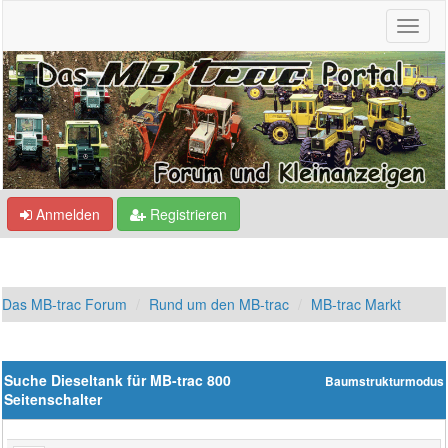
Anmelden
Registrieren
Das MB-trac Forum
Rund um den MB-trac
MB-trac Markt
Suche Dieseltank für MB-trac 800
Baumstrukturmodus
Seitenschalter