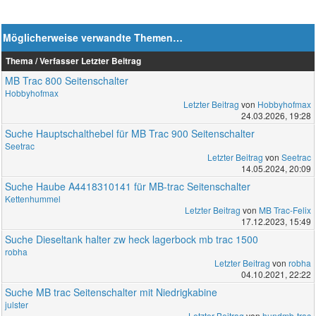
Möglicherweise verwandte Themen…
Thema / Verfasser
Letzter Beitrag
MB Trac 800 Seitenschalter
Hobbyhofmax
Letzter Beitrag
von
Hobbyhofmax
24.03.2026, 19:28
Suche Hauptschalthebel für MB Trac 900 Seitenschalter
Seetrac
Letzter Beitrag
von
Seetrac
14.05.2024, 20:09
Suche Haube A4418310141 für MB-trac Seitenschalter
Kettenhummel
Letzter Beitrag
von
MB Trac-Felix
17.12.2023, 15:49
Suche Dieseltank halter zw heck lagerbock mb trac 1500
robha
Letzter Beitrag
von
robha
04.10.2021, 22:22
Suche MB trac Seitenschalter mit Niedrigkabine
julster
Letzter Beitrag
von
hundmb-trac