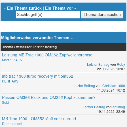
«
Ein Thema zurück
|
Ein Thema vor
»
Möglicherweise verwandte Themen…
Thema / Verfasser
Letzter Beitrag
Leistung MB Trac 1000 OM352 Zapfwellenbremse
Martin364LA
Letzter Beitrag
von
Roby
22.03.2026, 10:07
mb trac 1300 turbo recovery mit om352
PERHAKS
Letzter Beitrag
von
Christian 1600
11.03.2024, 16:12
Passen OM366 Block und OM352 Kopf zusammen?
Sebi
Letzter Beitrag
von
optimog
19.11.2022, 22:49
MB Trac 1000 - OM352 läuft sehr unrund
Drehmoment