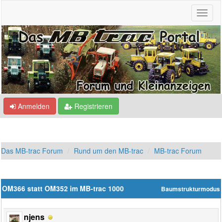
Anmelden
Registrieren
Das MB-trac Forum
Rund um den MB-trac
MB-trac Forum
OM366 statt OM352 im MB-trac 1000
Baumstrukturmodus
njens