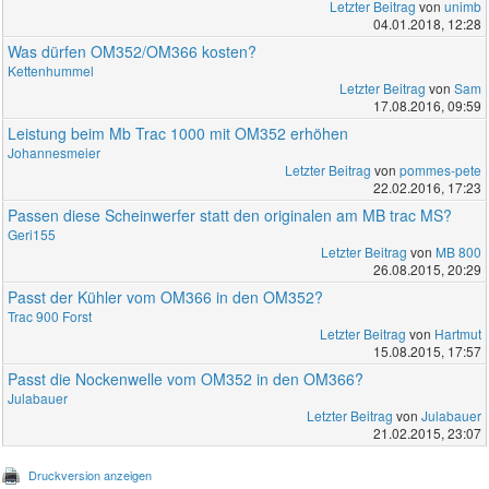
Letzter Beitrag
von
unimb
04.01.2018, 12:28
Was dürfen OM352/OM366 kosten?
Kettenhummel
Letzter Beitrag
von
Sam
17.08.2016, 09:59
Leistung beim Mb Trac 1000 mit OM352 erhöhen
Johannesmeier
Letzter Beitrag
von
pommes-pete
22.02.2016, 17:23
Passen diese Scheinwerfer statt den originalen am MB trac MS?
Geri155
Letzter Beitrag
von
MB 800
26.08.2015, 20:29
Passt der Kühler vom OM366 in den OM352?
Trac 900 Forst
Letzter Beitrag
von
Hartmut
15.08.2015, 17:57
Passt die Nockenwelle vom OM352 in den OM366?
Julabauer
Letzter Beitrag
von
Julabauer
21.02.2015, 23:07
Druckversion anzeigen