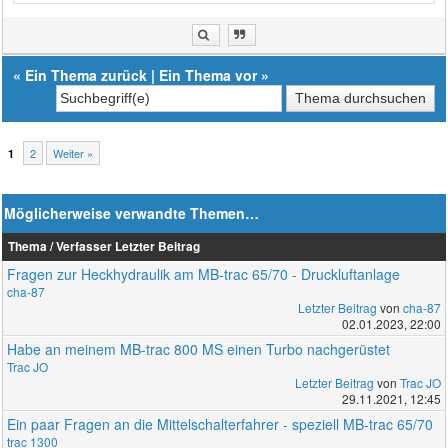
«
Ein Thema zurück
|
Ein Thema vor
»
2
Weiter »
1
Möglicherweise verwandte Themen…
Thema / Verfasser
Letzter Beitrag
Fragen zur Heckhydraulik am MB-trac 65/70 - Druckluftanlage
cha-87
Letzter Beitrag
von
cha-87
02.01.2023, 22:00
Habe an meinem MB-trac 800 MS einen Turbo nachgerüstet
Trac JO
Letzter Beitrag
von
Trac JO
29.11.2021, 12:45
Ein paar Fragen an die Mittelschalterfahrer - speziell MB-trac 65/70
trac 1300