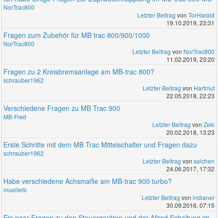
NorTrac800
Letzter Beitrag
von
TorHarald
19.10.2019, 23:31
Fragen zum Zubehör für MB trac 800/900/1000
NorTrac800
Letzter Beitrag
von
NorTrac800
11.02.2019, 23:20
Fragen zu 2 Kreisbremsanlage am MB-trac 800?
schrauber1962
Letzter Beitrag
von
Hartmut
22.05.2018, 22:23
Verschiedene Fragen zu MB Trac 900
MB-Fred
Letzter Beitrag
von
Zeki
20.02.2018, 13:23
Erste Schritte mit dem MB Trac Mittelschalter und Fragen dazu
schrauber1962
Letzter Beitrag
von
salchen
24.06.2017, 17:32
Habe verschiedene Achsmaße am MB-trac 900 turbo?
muellerb
Letzter Beitrag
von
indianer
30.09.2016, 07:15
Ein paar Fragen zu den Steuergeräten und der Allrad Schaltung im