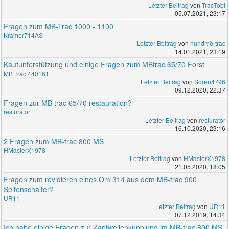
Letzter Beitrag
von
TracTobi
05.07.2021, 23:17
Fragen zum MB-Trac 1000 - 1100
Kramer714AS
Letzter Beitrag
von
hundmb-trac
14.01.2021, 23:19
Kaufunterstützung und einige Fragen zum MBtrac 65/70 Forst
MB Trac 440161
Letzter Beitrag
von
Soren4796
09.12.2020, 22:37
Fragen zur MB trac 65/70 restauration?
resturator
Letzter Beitrag
von
resturator
16.10.2020, 23:16
2 Fragen zum MB-trac 800 MS
HMasterX1978
Letzter Beitrag
von
HMasterX1978
21.05.2020, 18:05
Fragen zum revidieren eines Om 314 aus dem MB-trac 900
Seitenschalter?
UR11
Letzter Beitrag
von
UR11
07.12.2019, 14:34
Ich habe einige Fragen zur Zapfwellenkupplung im MB-trac 800 MS