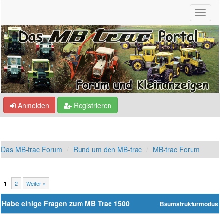
Anmelden
Registrieren
Das MB-trac Forum
Rund um den MB-trac
MB-trac Forum
2
Weiter »
1
Habe einige Fragen zum MB Trac 1500
Baumstrukturmodus