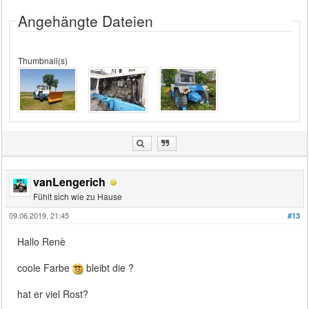
Angehängte Dateien
Thumbnail(s)
vanLengerich
Fühlt sich wie zu Hause
09.06.2019, 21:45
#13
Hallo Renè
coole Farbe
bleibt die ?
hat er viel Rost?