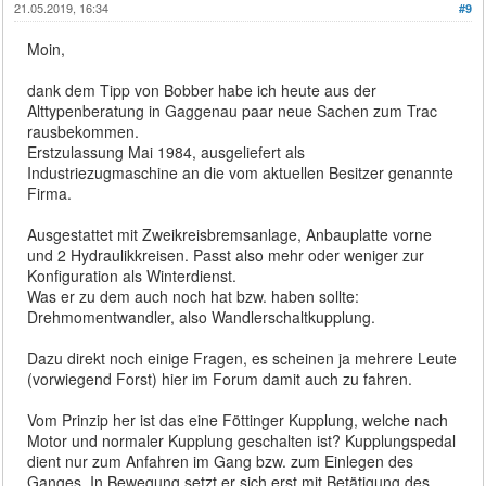
21.05.2019, 16:34
#9
Moin,
dank dem Tipp von Bobber habe ich heute aus der
Alttypenberatung in Gaggenau paar neue Sachen zum Trac
rausbekommen.
Erstzulassung Mai 1984, ausgeliefert als
Industriezugmaschine an die vom aktuellen Besitzer genannte
Firma.
Ausgestattet mit Zweikreisbremsanlage, Anbauplatte vorne
und 2 Hydraulikkreisen. Passt also mehr oder weniger zur
Konfiguration als Winterdienst.
Was er zu dem auch noch hat bzw. haben sollte:
Drehmomentwandler, also Wandlerschaltkupplung.
Dazu direkt noch einige Fragen, es scheinen ja mehrere Leute
(vorwiegend Forst) hier im Forum damit auch zu fahren.
Vom Prinzip her ist das eine Föttinger Kupplung, welche nach
Motor und normaler Kupplung geschalten ist? Kupplungspedal
dient nur zum Anfahren im Gang bzw. zum Einlegen des
Ganges. In Bewegung setzt er sich erst mit Betätigung des