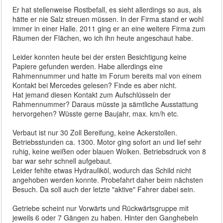
Er hat stellenweise Rostbefall, es sieht allerdings so aus, als
hätte er nie Salz streuen müssen. In der Firma stand er wohl
immer in einer Halle. 2011 ging er an eine weitere Firma zum
Räumen der Flächen, wo ich ihn heute angeschaut habe.
Leider konnten heute bei der ersten Besichtigung keine
Papiere gefunden werden. Habe allerdings eine
Rahmennummer und hatte im Forum bereits mal von einem
Kontakt bei Mercedes gelesen? Finde es aber nicht.
Hat jemand diesen Kontakt zum Aufschlüsseln der
Rahmennummer? Daraus müsste ja sämtliche Ausstattung
hervorgehen? Wüsste gerne Baujahr, max. km/h etc.
Verbaut ist nur 30 Zoll Bereifung, keine Ackerstollen.
Betriebsstunden ca. 1300. Motor ging sofort an und lief sehr
ruhig, keine weißen oder blauen Wolken. Betriebsdruck von 8
bar war sehr schnell aufgebaut.
Leider fehlte etwas Hydrauliköl, wodurch das Schild nicht
angehoben werden konnte. Probefahrt daher beim nächsten
Besuch. Da soll auch der letzte "aktive" Fahrer dabei sein.
Getriebe scheint nur Vorwärts und Rückwärtsgruppe mit
jeweils 6 oder 7 Gängen zu haben. Hinter den Ganghebeln