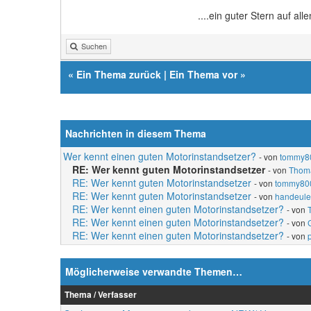
....ein guter Stern auf al
Suchen
«
Ein Thema zurück
|
Ein Thema vor
»
Nachrichten in diesem Thema
Wer kennt einen guten Motorinstandsetzer?
- von
tommy8
RE: Wer kennt guten Motorinstandsetzer
- von
Thom
RE: Wer kennt guten Motorinstandsetzer
- von
tommy80
RE: Wer kennt guten Motorinstandsetzer
- von
handeule
RE: Wer kennt einen guten Motorinstandsetzer?
- von
RE: Wer kennt einen guten Motorinstandsetzer?
- von
RE: Wer kennt einen guten Motorinstandsetzer?
- von
Möglicherweise verwandte Themen…
Thema / Verfasser