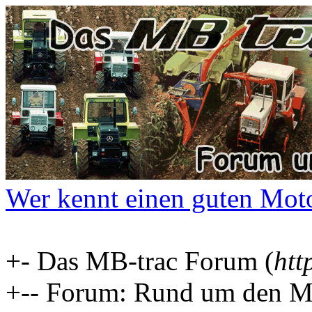
Wer kennt einen guten Moto
+- Das MB-trac Forum (
htt
+-- Forum: Rund um den MB