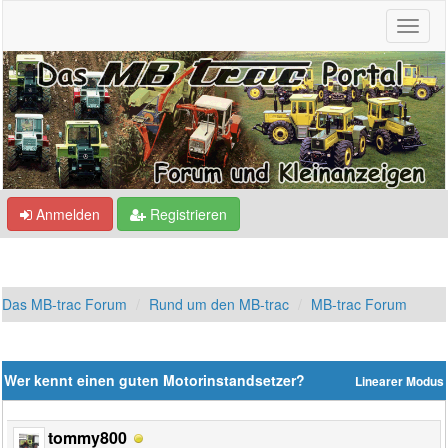
Anmelden
Registrieren
Das MB-trac Forum
Rund um den MB-trac
MB-trac Forum
Wer kennt einen guten Motorinstandsetzer?
Linearer Modus
tommy800