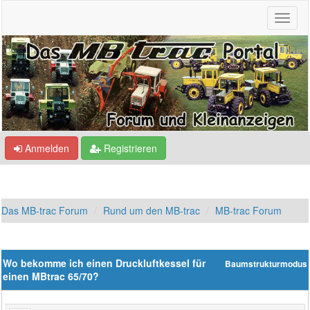
Anmelden
Registrieren
Das MB-trac Forum
Rund um den MB-trac
MB-trac Forum
Wo bekomme ich einen Druckluftkessel für
Baumstrukturmodus
einen MBtrac 65/70?