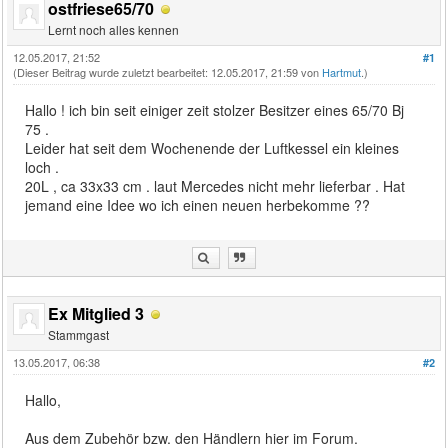
ostfriese65/70
Lernt noch alles kennen
12.05.2017, 21:52
#1
(Dieser Beitrag wurde zuletzt bearbeitet: 12.05.2017, 21:59 von
Hartmut
.)
Hallo ! ich bin seit einiger zeit stolzer Besitzer eines 65/70 Bj
75 .
Leider hat seit dem Wochenende der Luftkessel ein kleines
loch .
20L , ca 33x33 cm . laut Mercedes nicht mehr lieferbar . Hat
jemand eine Idee wo ich einen neuen herbekomme ??
Ex Mitglied 3
Stammgast
13.05.2017, 06:38
#2
Hallo,
Aus dem Zubehör bzw. den Händlern hier im Forum.