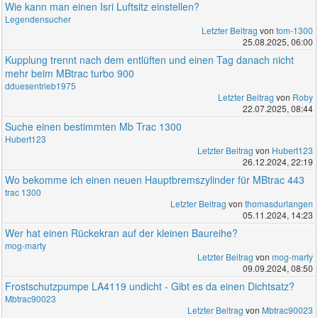
Wie kann man einen Isri Luftsitz einstellen?
Legendensucher
Letzter Beitrag
von
tom-1300
25.08.2025, 06:00
Kupplung trennt nach dem entlüften und einen Tag danach nicht
mehr beim MBtrac turbo 900
dduesentrieb1975
Letzter Beitrag
von
Roby
22.07.2025, 08:44
Suche einen bestimmten Mb Trac 1300
Hubert123
Letzter Beitrag
von
Hubert123
26.12.2024, 22:19
Wo bekomme ich einen neuen Hauptbremszylinder für MBtrac 443
trac 1300
Letzter Beitrag
von
thomasdurlangen
05.11.2024, 14:23
Wer hat einen Rückekran auf der kleinen Baureihe?
mog-marty
Letzter Beitrag
von
mog-marty
09.09.2024, 08:50
Frostschutzpumpe LA4119 undicht - Gibt es da einen Dichtsatz?
Mbtrac90023
Letzter Beitrag
von
Mbtrac90023