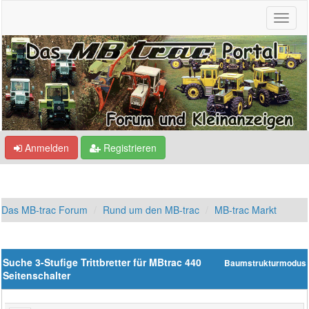
Anmelden
Registrieren
Das MB-trac Forum
Rund um den MB-trac
MB-trac Markt
Suche 3-Stufige Trittbretter für MBtrac 440
Baumstrukturmodus
Seitenschalter