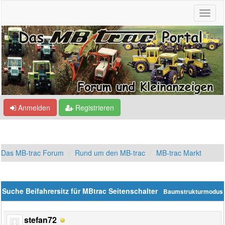
Anmelden
Registrieren
Das MB-trac Forum
Rund um den MB-trac
MB-trac Markt
Suche Beifahrersitz für MBtrac Seitenschalter
Baumstrukturmodus
stefan72