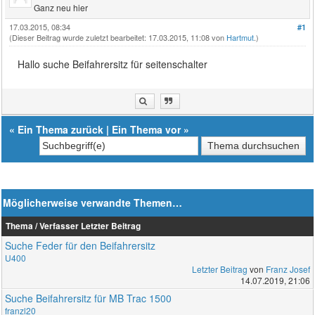
Ganz neu hier
17.03.2015, 08:34
#1
(Dieser Beitrag wurde zuletzt bearbeitet: 17.03.2015, 11:08 von
Hartmut
.)
Hallo suche Beifahrersitz für seitenschalter
«
Ein Thema zurück
|
Ein Thema vor
»
Möglicherweise verwandte Themen…
Thema / Verfasser
Letzter Beitrag
Suche Feder für den Beifahrersitz
U400
Letzter Beitrag
von
Franz Josef
14.07.2019, 21:06
Suche Beifahrersitz für MB Trac 1500
franzl20