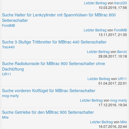
Letzter Beitrag
von
franzl20
10.03.2019, 17:56
Suche Halter für Lenkzylinder mit Spannhülsen für MBtrac 800
Seitenschalter
ForstMB
Letzter Beitrag
von
ForstMB
13.11.2017, 21:35
Suche 3-Stufige Trittbretter für MBtrac 440 Seitenschalter
Trac440
Letzter Beitrag
von
Benzii
28.06.2017, 10:18
Suche Radiokonsole für MBtrac 900 Seitenschalter ohne
Dachlüftung
UR11
Letzter Beitrag
von
UR11
01.04.2017, 22:01
Suche vorderen Kotflügel für MBtrac Seitenschalter
mog-marty
Letzter Beitrag
von
mog-marty
17.12.2016, 19:34
Suche Getriebe für den MBtrac 900 Seitenschalter
Mile
Letzter Beitrag
von
Mile
16.07.2016, 22:44