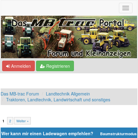
Anmelden
Registrieren
Das MB-trac Forum
Landtechnik Allgemein
Traktoren, Landtechnik, Landwirtschaft und sonstiges
2
Weiter »
1
Wer kann mir einen Ladewagen empfehlen?
Baumstrukturmodus