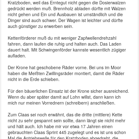
Kratzboden, weil das Erntegut nicht gegen die Dosierwalzen
gedrückt werden muß. Brennholz abladen dürfte mit Walzen
nicht gehen und Ein und Ausbauen ist umständlich und die
Dinger sind auch schwer. Der Wagen ist leichter und dürfte
auch günstiger zu erwerben sein.
Kettenförderer muß du mit weniger Zapfwellendrehzahl
fahren, dann laufen die ruhig und halten auch. Das Laden
dauert halt. Mit Schwingenförder kannste wesentlich zügiger
aufladen.
Der Krone hat geschobene Räder vorne. Bei uns im Moor
haben die Meißten Zwillingsräder montiert, damit die Räder
nicht in die Erde schieben.
Für den bäuerlichen Einsatz ist der Krone sicher ausreichend.
Wenn du aber später damit auf Lohn willst, dann kann ich
mich nur meinen Vorrednern (schreibern) anschließen.
Zum Claas sei noch erwähnt, das die dritte (mittlere) Kette
nicht zu sehr gespannt sein sollte, dann längt sie nicht mehr
und hält auch. Ich habe mir vor etwa 17 Jahren einen
gebrauchten Claas Sprint 445 zugelegt und es ist uns schon
Mal die Antriebswelle für den Kratzboden abgedreht, die