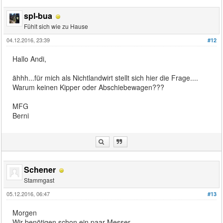
spl-bua
Fühlt sich wie zu Hause
04.12.2016, 23:39
#12
Hallo Andi,
ähhh...für mich als Nichtlandwirt stellt sich hier die Frage....
Warum keinen Kipper oder Abschiebewagen???
MFG
Berni
Schener
Stammgast
05.12.2016, 06:47
#13
Morgen
Wir benötigen schon ein paar Messer