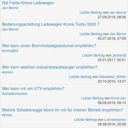
Ral Farbe Krone Ladewagen
Jan-Bernd
Letzter Beitrag
von
Jan-Bernd
27.09.2018, 08:06
Bedienungsanleitung Ladewagen Krone Turbo 5000 T
Jan-Bernd
Letzter Beitrag
von
Jan-Bernd
05.07.2018, 07:59
Wer kann einen Brennholzsägeautomat empfehlen?
tommy800
Letzter Beitrag
von
JochenB
25.01.2017, 00:51
Wer kann welchen Industriestaubsauger empfehlen?
seimen
Letzter Beitrag
von
Sebastian_800er
20.10.2016, 14:07
Wer kann mir ein UTV empfehlen?
Kampfschrauber
Letzter Beitrag
von
Ernst-Jan
08.09.2016, 09:13
Welche Scheibenegge könnt ihr mir für meinen Betrieb empfehlen?
Winda
Letzter Beitrag
von
Lohndrescher
28.08.2016, 20:26