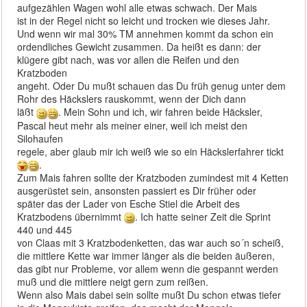
aufgezählen Wagen wohl alle etwas schwach. Der Mais
ist in der Regel nicht so leicht und trocken wie dieses Jahr.
Und wenn wir mal 30% TM annehmen kommt da schon ein
ordendliches Gewicht zusammen. Da heißt es dann: der
klügere gibt nach, was vor allen die Reifen und den
Kratzboden
angeht. Oder Du mußt schauen das Du früh genug unter dem
Rohr des Häckslers rauskommt, wenn der Dich dann
läßt
. Mein Sohn und ich, wir fahren beide Häcksler,
Pascal heut mehr als meiner einer, weil ich meist den
Silohaufen
regele, aber glaub mir ich weiß wie so ein Häckslerfahrer tickt
.
Zum Mais fahren sollte der Kratzboden zumindest mit 4 Ketten
ausgerüstet sein, ansonsten passiert es Dir früher oder
später das der Lader von Esche Stiel die Arbeit des
Kratzbodens übernimmt
. Ich hatte seiner Zeit die Sprint
440 und 445
von Claas mit 3 Kratzbodenketten, das war auch so´n scheiß,
die mittlere Kette war immer länger als die beiden äußeren,
das gibt nur Probleme, vor allem wenn die gespannt werden
muß und die mittlere neigt gern zum reißen.
Wenn also Mais dabei sein sollte mußt Du schon etwas tiefer