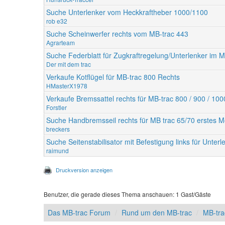
Suche Unterlenker vom Heckkraftheber 1000/1100
rob e32
Suche Scheinwerfer rechts vom MB-trac 443
Agrarteam
Suche Federblatt für Zugkraftregelung/Unterlenker im 
Der mit dem trac
Verkaufe Kotflügel für MB-trac 800 Rechts
HMasterX1978
Verkaufe Bremssattel rechts für MB-trac 800 / 900 / 100
Forstler
Suche Handbremsseil rechts für MB trac 65/70 erstes M
breckers
Suche Seitenstabilisator mit Befestigung links für Unte
raimund
Druckversion anzeigen
Benutzer, die gerade dieses Thema anschauen: 1 Gast/Gäste
Das MB-trac Forum
Rund um den MB-trac
MB-tra