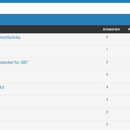
Antworten
A
rechts/links
0
1
edeckel für SB7
2
0
443
4
4
2
0