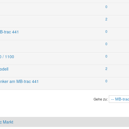
0
2
MB-trac 441
0
0
0 / 1100
0
odell
2
rlenker am MB-trac 441
0
Gehe zu:
c Markt