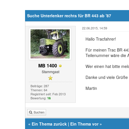
Suche Unterlenker rechts für BR 443 ab '87
22.06.2015, 14:59
Hallo Tracfahrer!
Für meinen Trac BR 443
Teilenummer wäre die A
MB 1400
Wer einen hat bitte mel
Stammgast
Danke und viele Grüße
Beiträge: 287
Martin
Themen: 64
Registriert seit: Feb 2013
Bewertung:
16
Suchen
«
Ein Thema zurück
|
Ein Thema vor
»