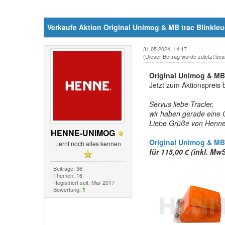
Verkaufe Aktion Original Unimog & MB trac Blinkleu
31.05.2024, 14:17
(Dieser Beitrag wurde zuletzt bea
Original Unimog & MB 
Jetzt zum Aktionspreis 
Servus liebe Tracler,
wir haben gerade eine Or
Liebe Grüße von Henn
HENNE-UNIMOG
Original Unimog & MB 
Lernt noch alles kennen
für 115,00 €
(inkl. MwS
Beiträge: 36
Themen: 16
Registriert seit: Mar 2017
Bewertung:
1