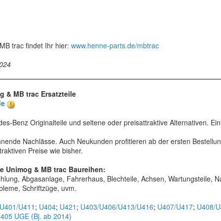
MB trac findet Ihr hier:
www.henne-parts.de/mbtrac
2024
 & MB trac Ersatzteile
de
es-Benz Originalteile und seltene oder preisattraktive Alternativen. E
nnende Nachlässe. Auch Neukunden profitieren ab der ersten Bestell
traktiven Preise wie bisher.
lle Unimog & MB trac Baureihen:
Kühlung, Abgasanlage, Fahrerhaus, Blechteile, Achsen, Wartungsteile, N
bleme, Schriftzüge, uvm.
/U401/U411
;
U404
;
U421
;
U403/U406/U413/U416
;
U407/U417
;
U408/U
405 UGE (Bj. ab 2014)