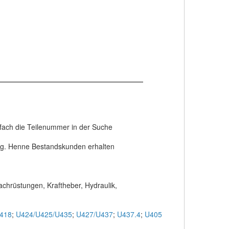
infach die Teilenummer in der Suche
ung. Henne Bestandskunden erhalten
achrüstungen, Kraftheber, Hydraulik,
418
;
U424/U425/U435
;
U427/U437
;
U437.4
;
U405