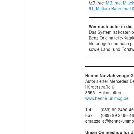
MB trac:
MB trac
;
Mitte
91
;
Mittlere Baureihe 1
Wer noch tiefer in di
Das System ist kostenl
Benz Originalteile-Kat
hinterlegen und nach p
sowie Land- und Forstwi
Henne Nutzfahrzeuge 
Autorisierter Mercedes-B
Hürderstraße 6
85551 Heimstetten
www.henne-unimog.de
Tel.: (089) 99 2490-46
Fax: (089) 99 2490-4
ersatzteile@henne-unimo
Unser Onlineshop für U