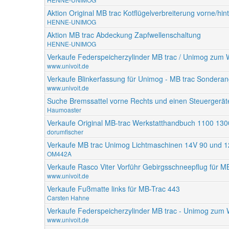
Aktion Original MB trac Kotflügelverbreiterung vorne/hin
HENNE-UNIMOG
Aktion MB trac Abdeckung Zapfwellenschaltung
HENNE-UNIMOG
Verkaufe Federspeicherzylinder MB trac / Unimog zum
www.univoit.de
Verkaufe Blinkerfassung für Unimog - MB trac Sondera
www.univoit.de
Suche Bremssattel vorne Rechts und einen Steuergerät
Haumoaster
Verkaufe Original MB-trac Werkstatthandbuch 1100 13
dorumfischer
Verkaufe MB trac Unimog Lichtmaschinen 14V 90 und 1
OM442A
Verkaufe Rasco Viter Vorführ Gebirgsschneepflug für MB
www.univoit.de
Verkaufe Fußmatte links für MB-Trac 443
Carsten Hahne
Verkaufe Federspeicherzylinder MB trac - Unimog zu
www.univoit.de