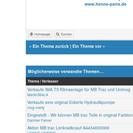
www.henne-parts.de
Homepage
Suchen
«
Ein Thema zurück
|
Ein Thema vor
»
Möglicherweise verwandte Themen…
Thema / Verfasser
Verkaufe IMA T5 Klimaanlage für MB Trac und Unimog
Martin364LA
Verkaufe eine original Eckerle Hydraulikpumpe
mog-marty
Eingestellt - Wir können MB trac Teile in original Farbt
Daimler Fahrer
Aktion MB trac Lenkradknauf A4434600069
HENNE-UNIMOG