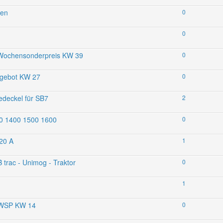
ten
0
0
 Wochensonderpreis KW 39
0
ngebot KW 27
0
edeckel für SB7
2
00 1400 1500 1600
0
20 A
1
 trac - Unimog - Traktor
0
1
m WSP KW 14
0