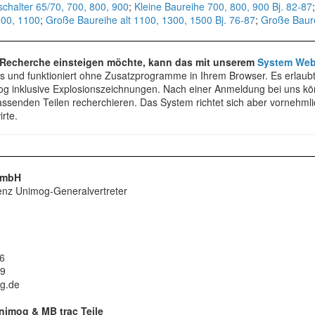
lschalter 65/70, 700, 800, 900
;
Kleine Baureihe 700, 800, 900 Bj. 82-87
000, 1100
;
Große Baureihe alt 1100, 1300, 1500 Bj. 76-87
;
Große Baure
e Recherche einsteigen möchte, kann das mit unserem
System Web
os und funktioniert ohne Zusatzprogramme in Ihrem Browser. Es erlaub
alog inklusive Explosionszeichnungen. Nach einer Anmeldung bei uns k
assenden Teilen recherchieren. Das System richtet sich aber vornehml
rte.
GmbH
enz Unimog-Generalvertreter
6
69
g.de
nimog & MB trac Teile