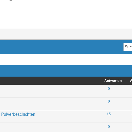
Antworten
A
0
0
on Pulverbeschichten
15
0