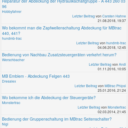
Reparatur der Abdeckung der Hydraulikschaltgruppe - A 443 260 03
96
Hobbyfahrer
Letzter Beitrag
von
Carsten Hahne
21.08.2018, 19:37
Wo bekommt man die Zapfwellenschaltung Abdeckung für MBtrac
440, 441?
hundmb-trac
Letzter Beitrag
von
hundmb-trac
04.06.2018, 12:45
Bedienung von Nachbau Zusatzsteuergeräten verkehrt herum?
Werschbacher
Letzter Beitrag
von
Andi
01.11.2016, 10:05
MB Emblem - Abdeckung Felgen 443
Dresalex
Letzter Beitrag
von
MBtrac Phipsi
25.01.2016, 21:24
Wo bekomme ich die Abdeckung der Steuergeräte?
Monstertrac
Letzter Beitrag
von
Monstertrac
02.03.2014, 21:45
Bedienung der Gruppenschaltung im MBtrac Seitenschalter?
Nigl