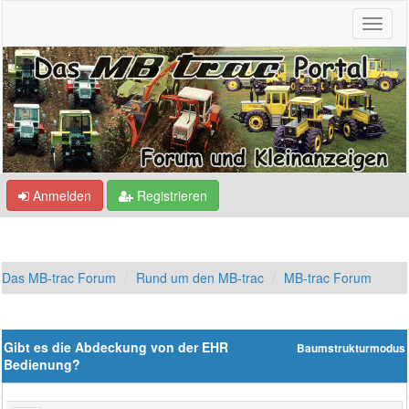
Anmelden
Registrieren
Das MB-trac Forum
Rund um den MB-trac
MB-trac Forum
Gibt es die Abdeckung von der EHR
Baumstrukturmodus
Bedienung?