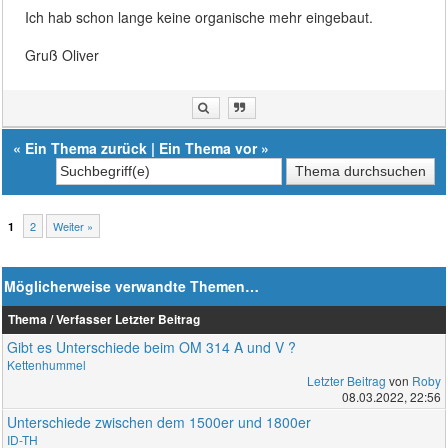
Ich hab schon lange keine organische mehr eingebaut.
Gruß Oliver
«
Ein Thema zurück
|
Ein Thema vor
»
2
Weiter »
1
Möglicherweise verwandte Themen…
Thema / Verfasser
Letzter Beitrag
Gibt es Unterschiede beim OM 314 A und V ?
Kettenhummel
Letzter Beitrag
von
Roby
08.03.2022, 22:56
Unterschiede zwischen dem 1500er und 1800er
ID-TH