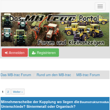
Anmelden
Registrieren
Das MB-trac Forum
Rund um den MB-trac
MB-trac Forum
2
Weiter »
1
Mitnehmerscheibe der Kupplung wo liegen die
Baumstrukturmodus
Unterschiede? Sintermetall oder Organisch?