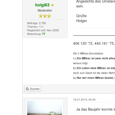
Angesichts des Umstande
holgi63
sein.
Moderator
Grüße
Holger
Beiträge: 2.760
Themen: 111
Registriert seit: Nov 2005
Bewertung:
77
406.120 '72, 440.161 '75,
Die 3 MBtrac-Grundsätze:
1.) Ein MBtrac ist zwar nicht alle
woraus folgt:
2.) Ein Leben ohne MBtrac ist mög
doch zum Glück für die vielen Nicht
3.) Nur wer einen MBtrac besitzt, 
Suchen
16.01.2014, 00:44
Ja das Baujahr konnte i