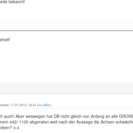
iede bekannt!
ehelf!
rbeitet: 17.01.2014, 18:47 von
900t
.)
ch auch! Aber weswegen hat DB nicht gleich von Anfang an alle GROßE
inem 442/ 1100 abgeraten weil nach der Aussage die Achsen schwächer
Ideen? o.o