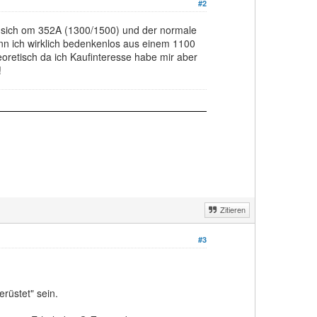
#2
en sich om 352A (1300/1500) und der normale
nn ich wirklich bedenkenlos aus einem 1100
retisch da ich Kaufinteresse habe mir aber
!
Zitieren
#3
rüstet" sein.