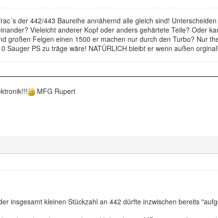
 Trac´s der 442/443 Baureihe annähernd alle gleich sind! Unterscheid
nander? Vieleicht anderer Kopf oder anders gehärtete Teile? Oder ka
und großen Felgen einen 1500 er machen nur durch den Turbo? Nur theo
10 Sauger PS zu träge wäre! NATÜRLICH bleibt er wenn außen orginal
ktronik!!!
MFG Rupert
der insgesamt kleinen Stückzahl an 442 dürfte inzwischen bereits "aufge