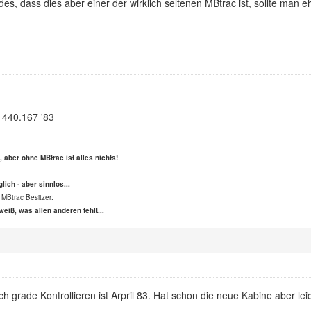
s, dass dies aber einer der wirklich seltenen MBtrac ist, sollte man e
 440.167 '83
s, aber ohne MBtrac ist alles nichts!
lich - aber sinnlos...
 MBtrac Besitzer:
weiß, was allen anderen fehlt...
ch grade Kontrollieren ist Arpril 83. Hat schon die neue Kabine aber l