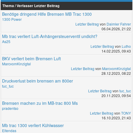
Thema / Verfasser
Letzter Beitrag
Benötige dringend Hilfe Bremsen MB Trac 1300
1300 Power
Letzter Beitrag
von
Daimler Fahrer
06.04.2026, 21:22
Mb trac verliert Luft-Anhängersteuerventil undicht?
As25
Letzter Beitrag
von
Lutho
14.02.2025, 09:43
BKV verliert beim Bremsen Luft
MarcvomKinzigtal
Letzter Beitrag
von
MarcvomKinzigtal
28.12.2023, 08:22
Druckverlust beim bremsen am 800er
tuc_tuc
Letzter Beitrag
von
tuc_tuc
20.11.2023, 09:54
Bremsen machen zu im MB-trac 800 Ms
pradentso
Letzter Beitrag
von
TONY
16.10.2023, 21:43
Mb trac 1300 verliert Kühlwasser
Eltendas