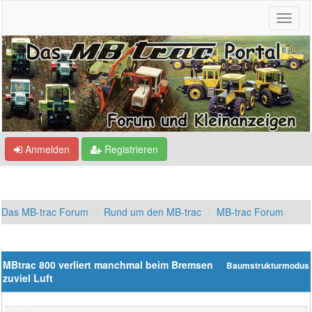
Anmelden
Registrieren
Das MB-trac Forum
Rund um den MB-trac
MB-trac Forum
MBtrac 800 verliert manchmal beim Bremsen
Baumstrukturmodus
zuviel Luft