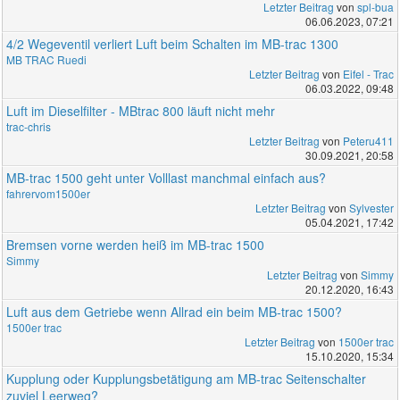
Letzter Beitrag
von
spl-bua
06.06.2023, 07:21
4/2 Wegeventil verliert Luft beim Schalten im MB-trac 1300
MB TRAC Ruedi
Letzter Beitrag
von
Eifel - Trac
06.03.2022, 09:48
Luft im Dieselfilter - MBtrac 800 läuft nicht mehr
trac-chris
Letzter Beitrag
von
Peteru411
30.09.2021, 20:58
MB-trac 1500 geht unter Volllast manchmal einfach aus?
fahrervom1500er
Letzter Beitrag
von
Sylvester
05.04.2021, 17:42
Bremsen vorne werden heiß im MB-trac 1500
Simmy
Letzter Beitrag
von
Simmy
20.12.2020, 16:43
Luft aus dem Getriebe wenn Allrad ein beim MB-trac 1500?
1500er trac
Letzter Beitrag
von
1500er trac
15.10.2020, 15:34
Kupplung oder Kupplungsbetätigung am MB-trac Seitenschalter
zuviel Leerweg?