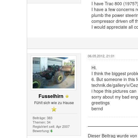
I have Trac 800 (1975?
I have a few concerns r
plumb the power steerin
compressor driven off th
I would appreciate all 
06.05.2012, 21:01
Hi.
I think the biggest pro
6. But someone in this 
technik.de/gallery/v/Ce
i hope this pictures can
Fusselhirn
sorry about my bad engl
greetings
Fühlt sich wie zu Hause
bernd
Beiträge: 383
Themen: 34
Registriert seit: Apr 2007
Bewertung:
6
Dieser Beitrag wurde von