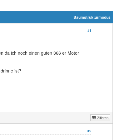
Baumstrukturmodus
#1
en da ich noch einen guten 366 er Motor
drinne ist?
Zitieren
#2