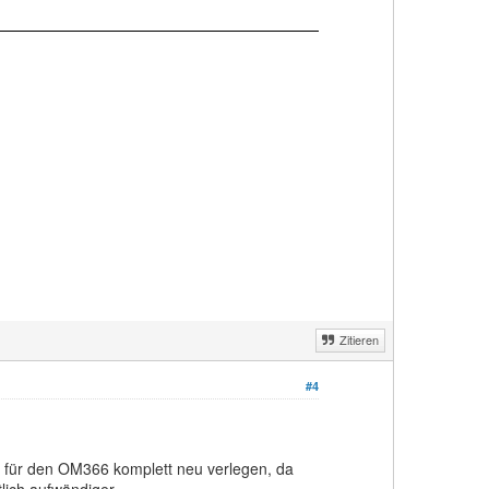
Zitieren
#4
u für den OM366 komplett neu verlegen, da
tlich aufwändiger.