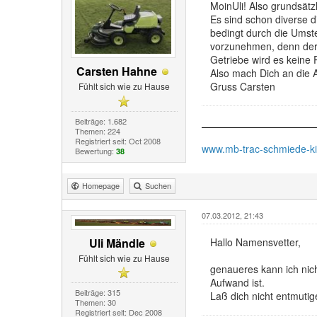
MoinUli! Also grundsätz
Es sind schon diverse 
bedingt durch die Umste
vorzunehmen, denn der 
Getriebe wird es keine 
Carsten Hahne
Also mach Dich an die 
Gruss Carsten
Fühlt sich wie zu Hause
Beiträge: 1.682
Themen: 224
Registriert seit: Oct 2008
www.mb-trac-schmiede-k
Bewertung:
38
Homepage
Suchen
07.03.2012, 21:43
Uli Mändle
Hallo Namensvetter,
Fühlt sich wie zu Hause
genaueres kann ich nic
Aufwand ist.
Beiträge: 315
Laß dich nicht entmutig
Themen: 30
Registriert seit: Dec 2008