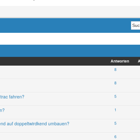
Antworten
A
8
8
trac fahren?
5
en?
1
end auf doppeltwirdkend umbauen?
5
6