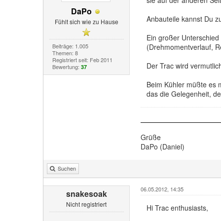
DaPo
Anbauteile kannst Du 
Fühlt sich wie zu Hause
Ein großer Unterschied 
Beiträge: 1.005
(Drehmomentverlauf, R
Themen: 8
Registriert seit: Feb 2011
Der Trac wird vermutli
Bewertung:
37
Beim Kühler müßte es m
das die Gelegenheit, de
Grüße
DaPo (Daniel)
Suchen
06.05.2012, 14:35
snakesoak
Nicht registriert
Hi Trac enthusiasts,