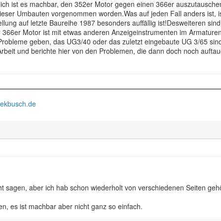
lich ist es machbar, den 352er Motor gegen einen 366er auszutauschen,
dieser Umbauten vorgenommen worden.Was auf jeden Fall anders ist, is
llung auf letzte Baureihe 1987 besonders auffällig ist!Desweiteren sin
366er Motor ist mit etwas anderen Anzeigeinstrumenten im Armaturen
Probleme geben, das UG3/40 oder das zuletzt eingebaute UG 3/65 sind 
Arbeit und berichte hier von den Problemen, die dann doch noch aufta
iekbusch.de
ht sagen, aber ich hab schon wiederholt von verschiedenen Seiten gehö
en, es ist machbar aber nicht ganz so einfach.