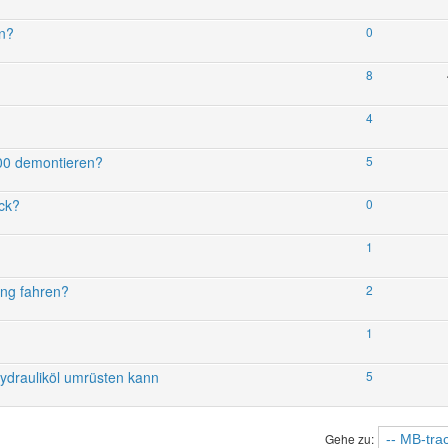
en?
0
8
4
00 demontieren?
5
ck?
0
1
ung fahren?
2
1
ydrauliköl umrüsten kann
5
Gehe zu: