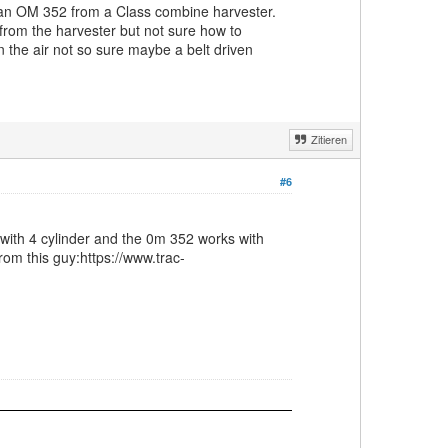
 an OM 352 from a Class combine harvester.
 from the harvester but not sure how to
n the air not so sure maybe a belt driven
Zitieren
#6
 with 4 cylinder and the 0m 352 works with
rom this guy:https://www.trac-