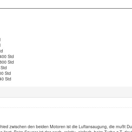
d
d
td
400 Std
800 Std
 Std
00 Std
40 Std
chied zwischen den beiden Motoren ist die Luftansaugung, die mußt D
e liegt. Beim Sauger ist das noch -relativ- einfach, beim Turbo z.T. deu