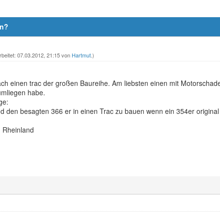
en?
rbeitet: 07.03.2012, 21:15 von
Hartmut
.)
ach einen trac der großen Baureihe. Am liebsten einen mit Motorschad
umliegen habe.
ge:
d den besagten 366 er in einen Trac zu bauen wenn ein 354er original 
 Rheinland