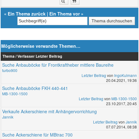
«
Ein Thema zurück
|
Ein Thema vor
»
Möglicherweise verwandte Themen…
Thema / Verfasser
Letzter Beitrag
Suche Anbauböcke für Frontkraftheber mittlere Baureihe
turbo900
Letzter Beitrag
von
IngoKulmann
20.04.2021, 19:36
Suche Anbauböcke FKH 440-441
MB-1300-1500
Letzter Beitrag
von
MB-1300-1500
23.10.2017, 20:45
Verkaufe Ackerschiene mit Anhängervorrichtung
Jannik
Letzter Beitrag
von
Jannik
07.07.2014, 08:38
Suche Ackerschiene für MBtrac 700