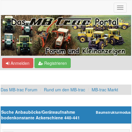
Anmelden
Registrieren
Das MB-trac Forum
Rund um den MB-trac
MB-trac Markt
Suche Anbauböcke/Geräteaufnahme
Baumstrukturmodus
bodenkonstante Ackerschiene 440-441