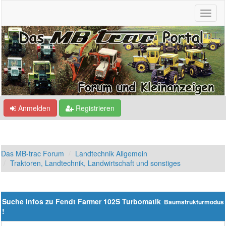
Anmelden
Registrieren
Das MB-trac Forum
Landtechnik Allgemein
Traktoren, Landtechnik, Landwirtschaft und sonstiges
Suche Infos zu Fendt Farmer 102S Turbomatik
Baumstrukturmodus
!