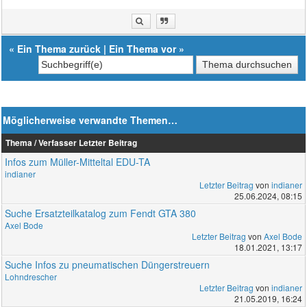
«
Ein Thema zurück
|
Ein Thema vor
»
Möglicherweise verwandte Themen…
Thema / Verfasser
Letzter Beitrag
Infos zum Müller-Mitteltal EDU-TA
indianer
Letzter Beitrag
von
indianer
25.06.2024, 08:15
Suche Ersatzteilkatalog zum Fendt GTA 380
Axel Bode
Letzter Beitrag
von
Axel Bode
18.01.2021, 13:17
Suche Infos zu pneumatischen Düngerstreuern
Lohndrescher
Letzter Beitrag
von
indianer
21.05.2019, 16:24