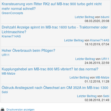
Kransteuerung vom Ritter RK2 auf MB-trac 900 turbo geht nicht
mehr normal schnell?
GreenConcepts
Letzter Beitrag
von
bäumi
08.03.2020, 20:08
Drehzahl Anzeige spinnt im MB-trac 1600 turbo - Traktormeter oder
Lichtmaschine?
Kramer714AS
Letzter Beitrag
von
Kramer714AS
18.10.2019, 07:04
Hoher Ölverbrauch beim Pflügen?
UR11
Letzter Beitrag
von
UR11
24.06.2019, 22:59
Kupplungshebel am MB-trac 800 MS vibriert? Ist das normal?
MB-Matze
Letzter Beitrag
von
MB-Matze
01.12.2018, 11:28
Öldruck-Anstiegszeit nach Ölwechsel am OM 352A im MB-trac 1300
Sebi
Letzter Beitrag
von
Sebi
02.08.2018, 21:49
Druckversion anzeigen