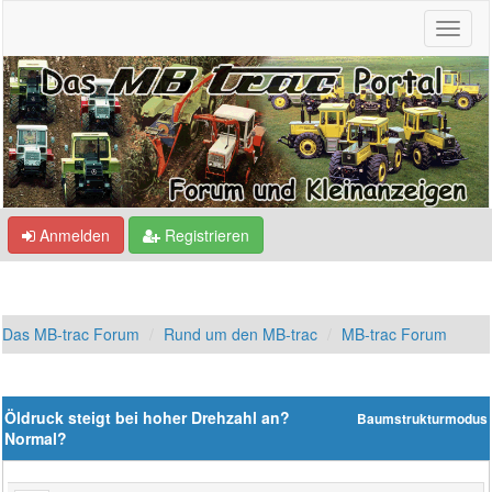
Anmelden
Registrieren
Das MB-trac Forum
Rund um den MB-trac
MB-trac Forum
Öldruck steigt bei hoher Drehzahl an?
Baumstrukturmodus
Normal?