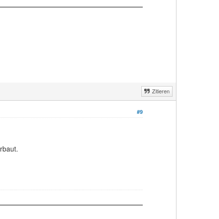
Zitieren
#9
rbaut.