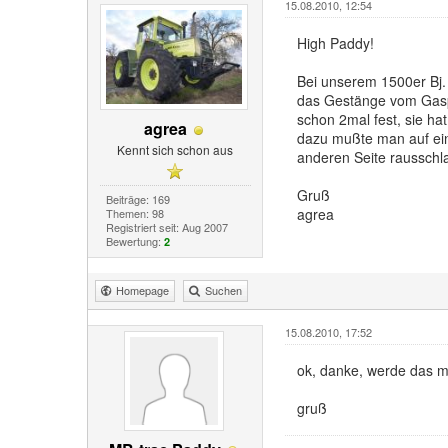
15.08.2010, 12:54
High Paddy!
Bei unserem 1500er Bj.
das Gestänge vom Gaspe
schon 2mal fest, sie ha
agrea
dazu mußte man auf ein
Kennt sich schon aus
anderen Seite rausschla
Gruß
Beiträge: 169
agrea
Themen: 98
Registriert seit: Aug 2007
Bewertung:
2
Homepage
Suchen
15.08.2010, 17:52
ok, danke, werde das ma
gruß