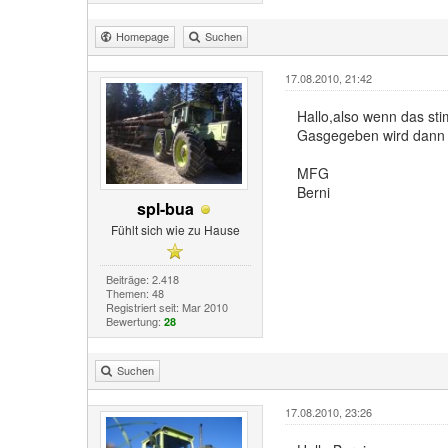
Homepage
Suchen
17.08.2010, 21:42
Hallo,also wenn das sti
Gasgegeben wird dann do
MFG
Berni
spl-bua
Fühlt sich wie zu Hause
Beiträge: 2.418
Themen: 48
Registriert seit: Mar 2010
Bewertung:
28
Suchen
17.08.2010, 23:26