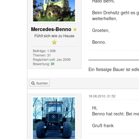
Hallo Berni,
Beim Drehsitz geht es 
weiterhelfen.
Mercedes-Benno
Groeten,
Fühlt sich wie zu Hause
Benno.
Beiträge: 1.938
Themen: 31
Registriert seit: Jan 2009
Bewertung:
31
Ein fleissige Bauer ist edl
Suchen
18.08.2010, 01:52
Hi,
Benno hat recht. Bei me
Gruß frank