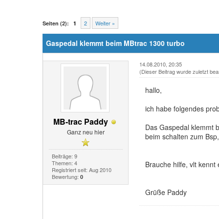
2
Weiter »
Seiten (2):
1
Gaspedal klemmt beim MBtrac 1300 turbo
14.08.2010, 20:35
(Dieser Beitrag wurde zuletzt bea
hallo,
ich habe folgendes pro
MB-trac Paddy
Das Gaspedal klemmt bz
Ganz neu hier
beim schalten zum Bsp, 
Beiträge: 9
Themen: 4
Brauche hilfe, vlt kenn
Registriert seit: Aug 2010
Bewertung:
0
Grüße Paddy