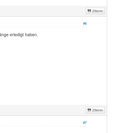
Zitieren
#6
änge erledigt haben.
Zitieren
#7