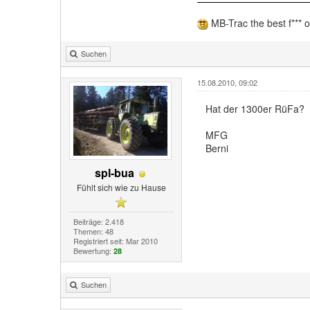
MB-Trac the best f*** of
Suchen
15.08.2010, 09:02
Hat der 1300er RüFa?
MFG
Berni
spl-bua
Fühlt sich wie zu Hause
Beiträge: 2.418
Themen: 48
Registriert seit: Mar 2010
Bewertung:
28
Suchen