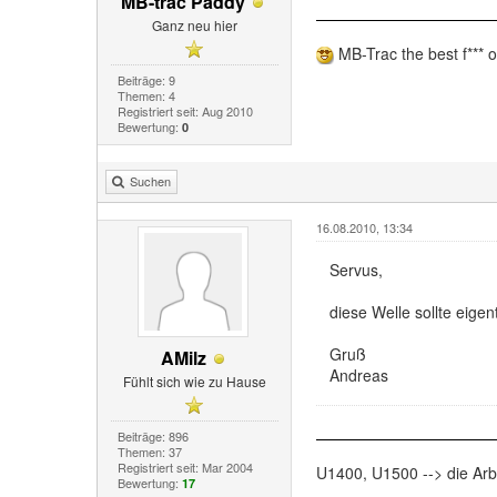
MB-trac Paddy
Ganz neu hier
MB-Trac the best f*** of
Beiträge: 9
Themen: 4
Registriert seit: Aug 2010
Bewertung:
0
Suchen
16.08.2010, 13:34
Servus,
diese Welle sollte eige
Gruß
AMilz
Andreas
Fühlt sich wie zu Hause
Beiträge: 896
Themen: 37
Registriert seit: Mar 2004
U1400, U1500 --> die Arbe
Bewertung:
17