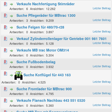
Verkaufe Nachfertigung Stirnräder
6
12.262
Suche Pflegeräder für MBtrac 1300
3
9.209
Suche Felgen für 480/70-r28
0
3.897
Verkauf Zylinderrollenlager für Getriebe 001 981 7601
0
5.128
Verkaufe MB trac Motor OM314
0
5.304
Suche Fußbodenbelag
0
3.932
Suche Kotflügel für 443 163
0
4.525
Suche Frontlader für MBtrac 900
0
4.795
Verkaufe Flansch Nachbau 443 551 0320
0
5.360
Suche MB Trac mit Forstausrüstung