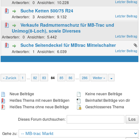
0
10.228
Suche Ketten 500/75 R24
3
9.132
Verkaufe Radmutternschutz für MB-Trac und
Unimog(8-Loch), sowie Diverses
0
5.442
Suche Seitendeckel für MBtrac Mittelschalter
1
6.039
« Zurück
1
…
82
83
85
86
…
286
Weiter »
84
Neue Beiträge
Keine neuen Beiträge
Heißes Thema mit neuen Beiträgen
Beinhaltet Beiträge von dir
Heißes Thema ohne neue Beiträge
Geschlossenes Thema
Dieses Forum durchsuchen:
Gehe zu: