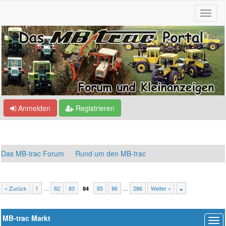
Anmelden
Registrieren
Das MB-trac Forum
Rund um den MB-trac
« Zurück
1
…
82
83
85
86
…
286
Weiter »
84
MB-trac Markt