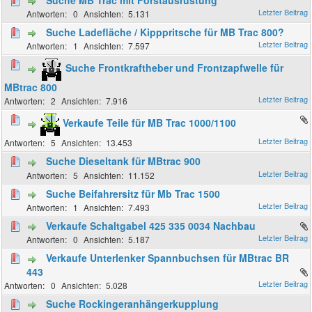
0
5.131
Suche Ladefläche / Kipppritsche für MB Trac 800?
1
7.597
Suche Frontkraftheber und Frontzapfwelle für
MBtrac 800
2
7.916
Verkaufe Teile für MB Trac 1000/1100
5
13.453
Suche Dieseltank für MBtrac 900
5
11.152
Suche Beifahrersitz für Mb Trac 1500
1
7.493
Verkaufe Schaltgabel 425 335 0034 Nachbau
0
5.187
Verkaufe Unterlenker Spannbuchsen für MBtrac BR
443
0
5.028
Suche Rockingeranhängerkupplung