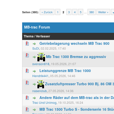
« Zurück
1
3
4
5
…
380
Weiter »
Seiten (380):
2
MB-trac Forum
Thema
/
Verfasser
Getriebelagerung wechseln MB Trac 900
SuDi
,
02.02.2025, 17:40
Mb Trac 1300 Bremse zu aggressiv
svenson818
,
19.05.2026, 21:07
Leistunggrenze MB Trac 1000
Hendrik441
,
05.05.2026, 14:46
Zusatzluftpresser Turbo 900 Bj. 86 OM 
nasenclub
,
27.05.2026, 14:36
Andere Räder auf dem MB-trac als in der D
Trac Und Unimog
,
19.10.2025, 16:24
MB Trac 1500 Turbo S - Sonderserie 16 St