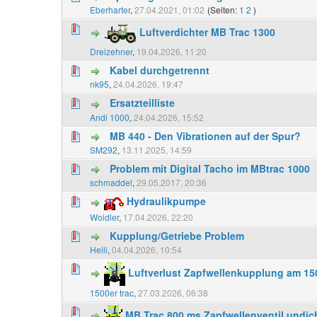
Eberharter
,
27.04.2021, 01:02
(Seiten:
1
2
)
Luftverdichter MB Trac 1300
Dreizehner
,
19.04.2026, 11:20
Kabel durchgetrennt
nk95
,
24.04.2026, 19:47
Ersatzteilliste
Andi 1000
,
24.04.2026, 15:52
MB 440 - Den Vibrationen auf der Spur?
SM292
,
13.11.2025, 14:59
Problem mit Digital Tacho im MBtrac 1000
schmaddel
,
29.05.2017, 20:36
Hydraulikpumpe
Woidler
,
17.04.2026, 22:20
Kupplung/Getriebe Problem
Heili
,
04.04.2026, 10:54
Luftverlust Zapfwellenkupplung am 15
1500er trac
,
27.03.2026, 06:38
MB Trac 800 ms Zapfwellenventil undic