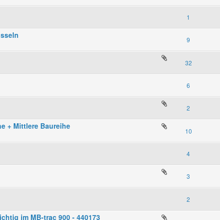
1
sseln
9
32
6
2
e + Mittlere Baureihe
10
4
3
2
ichtig im MB-trac 900 - 440173