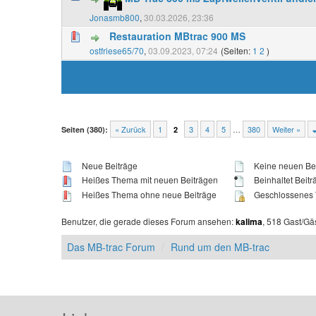
Jonasmb800
,
30.03.2026, 23:36
Restauration MBtrac 900 MS
ostfriese65/70
,
03.09.2023, 07:24
(Seiten:
1
2
)
« Zurück
1
3
4
5
…
380
Weiter »
Seiten (380):
2
Neue Beiträge
Keine neuen Be
Heißes Thema mit neuen Beiträgen
Beinhaltet Beitr
Heißes Thema ohne neue Beiträge
Geschlossenes
Benutzer, die gerade dieses Forum ansehen:
, 518 Gast/Gä
kalima
Das MB-trac Forum
Rund um den MB-trac