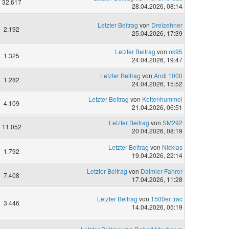
32.617
28.04.2026, 08:14
Letzter Beitrag
von
Dreizehner
2.192
25.04.2026, 17:39
Letzter Beitrag
von
nk95
1.325
24.04.2026, 19:47
Letzter Beitrag
von
Andi 1000
1.282
24.04.2026, 15:52
Letzter Beitrag
von
Kettenhummel
4.109
21.04.2026, 06:51
Letzter Beitrag
von
SM292
11.052
20.04.2026, 08:19
Letzter Beitrag
von
Nicklas
1.792
19.04.2026, 22:14
Letzter Beitrag
von
Daimler Fahrer
7.408
17.04.2026, 11:28
Letzter Beitrag
von
1500er trac
3.446
14.04.2026, 05:19