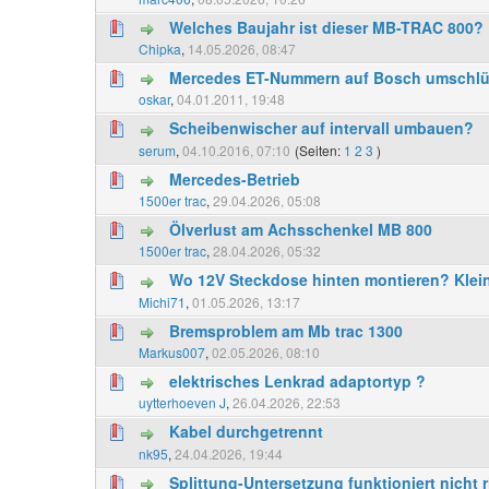
Welches Baujahr ist dieser MB-TRAC 800?
Chipka
,
14.05.2026, 08:47
Mercedes ET-Nummern auf Bosch umschlü
oskar
,
04.01.2011, 19:48
Scheibenwischer auf intervall umbauen?
serum
,
04.10.2016, 07:10
(Seiten:
1
2
3
)
Mercedes-Betrieb
1500er trac
,
29.04.2026, 05:08
Ölverlust am Achsschenkel MB 800
1500er trac
,
28.04.2026, 05:32
Wo 12V Steckdose hinten montieren? Klein
Michi71
,
01.05.2026, 13:17
Bremsproblem am Mb trac 1300
Markus007
,
02.05.2026, 08:10
elektrisches Lenkrad adaptortyp ?
uytterhoeven J
,
26.04.2026, 22:53
Kabel durchgetrennt
nk95
,
24.04.2026, 19:44
Splittung-Untersetzung funktioniert nicht r