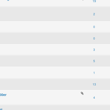
19
2
0
0
3
5
1
13
00er
4
ht