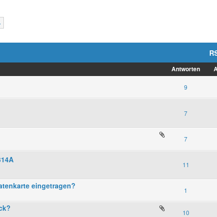
R
Antworten
A
9
7
7
314A
11
atenkarte eingetragen?
1
ück?
10