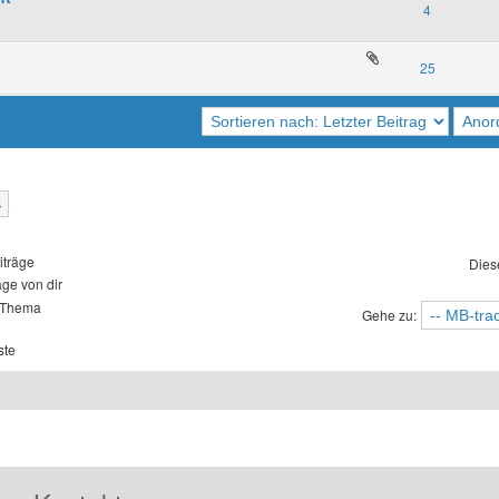
4
25
iträge
Dies
äge von dir
 Thema
Gehe zu:
ste