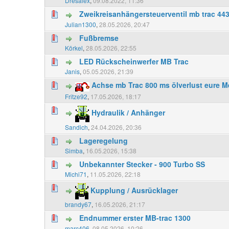
Dresalex
,
09.08.2022, 11:36
Zweikreisanhängersteuerventil mb trac 44
Julian1300
,
28.05.2026, 20:47
Fußbremse
Körkel
,
28.05.2026, 22:55
LED Rückscheinwerfer MB Trac
Janis
,
05.05.2026, 21:39
Achse mb Trac 800 ms ölverlust eure 
Fritze92
,
17.05.2026, 18:17
Hydraulik / Anhänger
Sandich
,
24.04.2026, 20:36
Lageregelung
Simba
,
16.05.2026, 15:38
Unbekannter Stecker - 900 Turbo SS
Michi71
,
11.05.2026, 22:18
Kupplung / Ausrücklager
brandy67
,
16.05.2026, 21:17
Endnummer erster MB-trac 1300
marc406
,
08.05.2026, 10:26