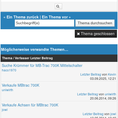
«
Ein Thema zurück
|
Ein Thema vor
»
Thema geschlossen
Möglicherweise verwandte Themen…
Thema / Verfasser
Letzter Beitrag
Suche Krümmer für MB-Trac 700K Mittelschalter
haco1970
Letzter Beitrag
von
Kevin
03.09.2025, 12:21
Verkaufe MBtrac 700K
uniwirth
Letzter Beitrag
von
uniwirth
20.06.2014, 09:26
Verkaufe Achsen für MBtrac 700K
jowi
Letzter Beitrag
von
jowi
13.05.2014, 10:49