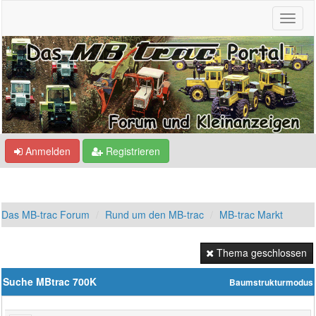
Anmelden
Registrieren
Das MB-trac Forum
Rund um den MB-trac
MB-trac Markt
Thema geschlossen
Suche MBtrac 700K
Baumstrukturmodus