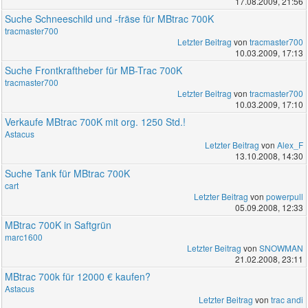
17.08.2009, 21:56
Suche Schneeschild und -fräse für MBtrac 700K
tracmaster700
Letzter Beitrag
von
tracmaster700
10.03.2009, 17:13
Suche Frontkraftheber für MB-Trac 700K
tracmaster700
Letzter Beitrag
von
tracmaster700
10.03.2009, 17:10
Verkaufe MBtrac 700K mit org. 1250 Std.!
Astacus
Letzter Beitrag
von
Alex_F
13.10.2008, 14:30
Suche Tank für MBtrac 700K
cart
Letzter Beitrag
von
powerpull
05.09.2008, 12:33
MBtrac 700K in Saftgrün
marc1600
Letzter Beitrag
von
SNOWMAN
21.02.2008, 23:11
MBtrac 700k für 12000 € kaufen?
Astacus
Letzter Beitrag
von
trac andi